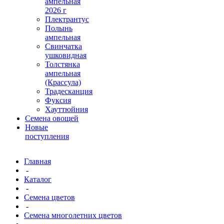
ампельная
2026 г
Плектрантус
Полынь
ампельная
Свинчатка
ушковидная
Толстянка
ампельная
(Крассула)
Традесканция
Фуксия
Хауттюйния
Семена овощей
Новые
поступления
Главная
-
Каталог
-
Семена цветов
-
Семена многолетних цветов