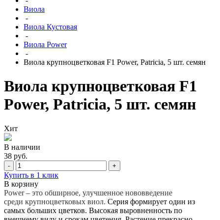
-
Виола
-
Виола Кустовая
-
Виола Power
-
Виола крупноцветковая F1 Power, Patricia, 5 шт. семян
Виола крупноцветковая F1
Power, Patricia, 5 шт. семян
Хит
В наличии
38 руб.
-
+
Купить в 1 клик
В корзину
Power
– это обширное, улучшенное нововведение
среди
крупноцветковых
виол
.
Серия формирует один из
самых больших цветков. Высокая выровненность по
внешнему виду и срокам цветения. Растение прекрасно