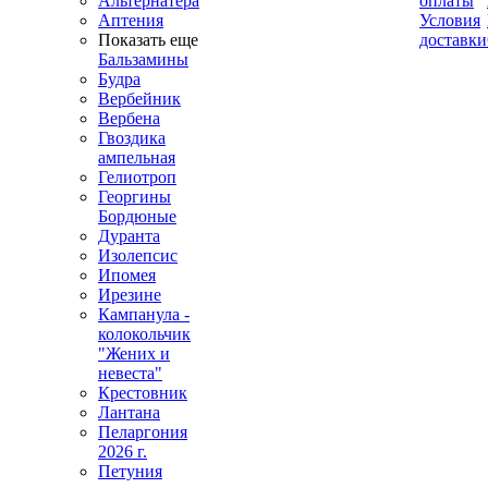
Альтернатера
оплаты
Аптения
Условия
Показать еще
доставки
Бальзамины
Будра
Вербейник
Вербена
Гвоздика
ампельная
Гелиотроп
Георгины
Бордюные
Дуранта
Изолепсис
Ипомея
Ирезине
Кампанула -
колокольчик
"Жених и
невеста"
Крестовник
Лантана
Пеларгония
2026 г.
Петуния