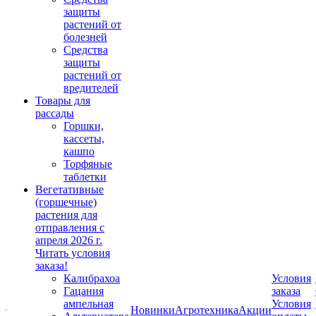
защиты
растений от
болезней
Средства
защиты
растений от
вредителей
Товары для
рассады
Горшки,
кассеты,
кашпо
Торфяные
таблетки
Вегетативные
(горшечные)
растения для
отправления с
апреля 2026 г.
Читать условия
заказа!
Калибрахоа
Условия
Гацания
заказа
ампельная
Условия
Новинки
Агротехника
Акции