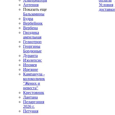
Альтернатера
оплаты
Аптения
Условия
Показать еще
доставки
Бальзамины
Будра
Вербейник
Вербена
Гвоздика
ампельная
Гелиотроп
Георгины
Бордюные
Дуранта
Изолепсис
Ипомея
Ирезине
Кампанула -
колокольчик
"Жених и
невеста"
Крестовник
Лантана
Пеларгония
2026 г.
Петуния