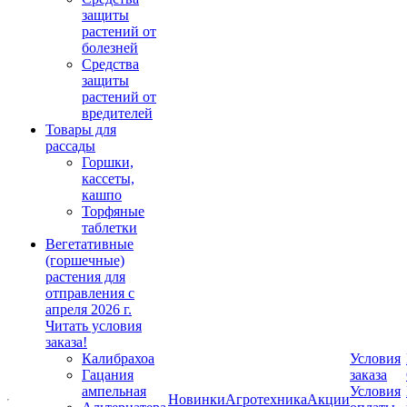
защиты
растений от
болезней
Средства
защиты
растений от
вредителей
Товары для
рассады
Горшки,
кассеты,
кашпо
Торфяные
таблетки
Вегетативные
(горшечные)
растения для
отправления с
апреля 2026 г.
Читать условия
заказа!
Калибрахоа
Условия
Гацания
заказа
ампельная
Условия
Новинки
Агротехника
Акции