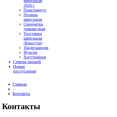
ампельная
2026 г
Плектрантус
Полынь
ампельная
Свинчатка
ушковидная
Толстянка
ампельная
(Крассула)
Традесканция
Фуксия
Хауттюйния
Семена овощей
Новые
поступления
Главная
-
Контакты
Контакты