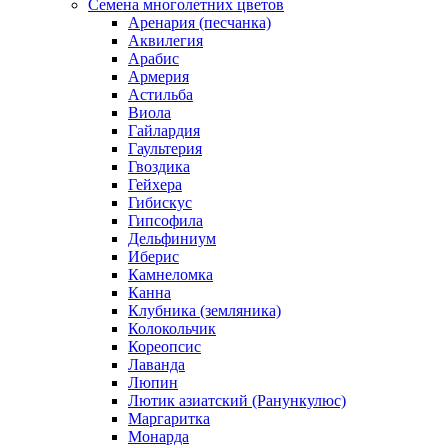
Семена многолетних цветов
Аренария (песчанка)
Аквилегия
Арабис
Армерия
Астильба
Виола
Гайлардия
Гаультерия
Гвоздика
Гейхера
Гибискус
Гипсофила
Дельфиниум
Иберис
Камнеломка
Канна
Клубника (земляника)
Колокольчик
Кореопсис
Лаванда
Люпин
Лютик азиатский (Ранункулюс)
Маргаритка
Монарда