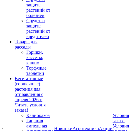
защиты
растений от
болезней
Средства
защиты
растений от
вредителей
Товары для
рассады
Горшки,
кассеты,
кашпо
Торфяные
таблетки
Вегетативные
(горшечные)
растения для
отправления с
апреля 2026 г.
Читать условия
заказа!
Калибрахоа
Условия
Гацания
заказа
ампельная
Условия
Новинки
Агротехника
Акции