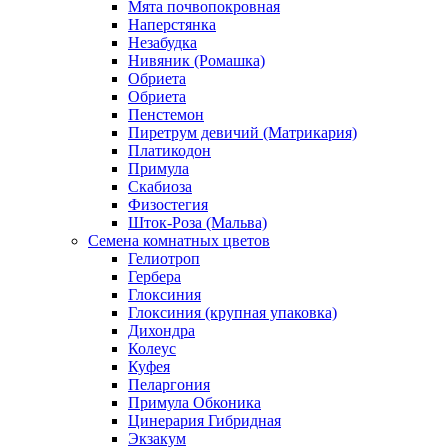
Мята почвопокровная
Наперстянка
Незабудка
Нивяник (Ромашка)
Обриета
Обриета
Пенстемон
Пиретрум девичий (Матрикария)
Платикодон
Примула
Скабиоза
Физостегия
Шток-Роза (Мальва)
Семена комнатных цветов
Гелиотроп
Гербера
Глоксиния
Глоксиния (крупная упаковка)
Дихондра
Колеус
Куфея
Пеларгония
Примула Обконика
Цинерария Гибридная
Экзакум