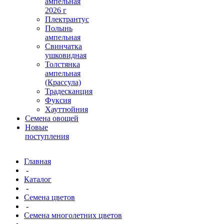
ампельная
2026 г
Плектрантус
Полынь
ампельная
Свинчатка
ушковидная
Толстянка
ампельная
(Крассула)
Традесканция
Фуксия
Хауттюйния
Семена овощей
Новые
поступления
Главная
-
Каталог
-
Семена цветов
-
Семена многолетних цветов