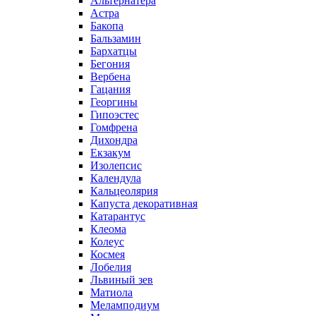
Альтернатера
Астра
Бакопа
Бальзамин
Бархатцы
Бегония
Вербена
Гацания
Георгины
Гипоэстес
Гомфрена
Дихондра
Екзакум
Изолепсис
Календула
Кальцеолярия
Капуста декоративная
Катарантус
Клеома
Колеус
Космея
Лобелия
Львиный зев
Матиола
Меламподиум