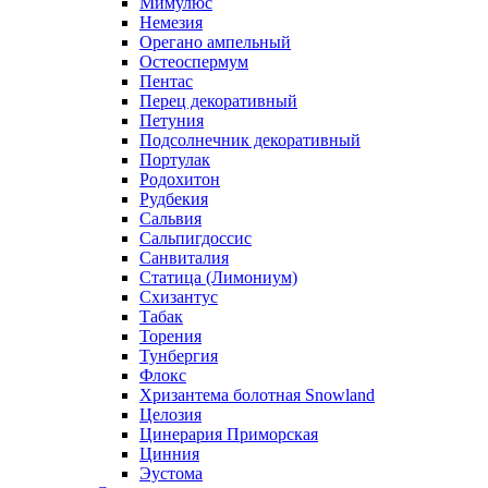
Мимулюс
Немезия
Орегано ампельный
Остеоспермум
Пентас
Перец декоративный
Петуния
Подсолнечник декоративный
Портулак
Родохитон
Рудбекия
Сальвия
Сальпигдоссис
Санвиталия
Статица (Лимониум)
Схизантус
Табак
Торения
Тунбергия
Флокс
Хризантема болотная Snowland
Целозия
Цинерария Приморская
Цинния
Эустома