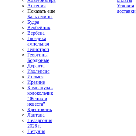
Альтернатера
оплаты
Аптения
Условия
Показать еще
доставки
Бальзамины
Будра
Вербейник
Вербена
Гвоздика
ампельная
Гелиотроп
Георгины
Бордюные
Дуранта
Изолепсис
Ипомея
Ирезине
Кампанула -
колокольчик
"Жених и
невеста"
Крестовник
Лантана
Пеларгония
2026 г.
Петуния