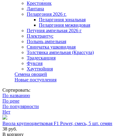
Крестовник
Лантана
Пеларгония 2026 г.
Пеларгония зональная
Пеларгония межвидовая
Петуния ампельная 2026 г
Плектрантус
Полынь ампельная
Свинчатка ушковидная
Толстянка ампельная (Крассула)
Традесканция
Фуксия
Хауттюйния
Семена овощей
Новые поступления
Сортировать:
По названию
По цене
По популярности
Нет
Виола крупноцветковая F1 Power, смесь, 5 шт. семян
38
руб.
В корзину