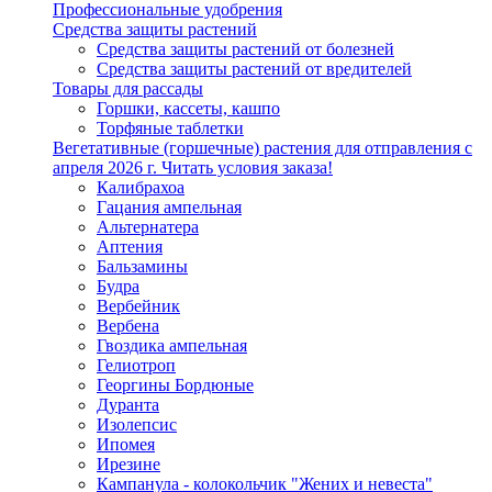
Профессиональные удобрения
Средства защиты растений
Средства защиты растений от болезней
Средства защиты растений от вредителей
Товары для рассады
Горшки, кассеты, кашпо
Торфяные таблетки
Вегетативные (горшечные) растения для отправления с
апреля 2026 г. Читать условия заказа!
Калибрахоа
Гацания ампельная
Альтернатера
Аптения
Бальзамины
Будра
Вербейник
Вербена
Гвоздика ампельная
Гелиотроп
Георгины Бордюные
Дуранта
Изолепсис
Ипомея
Ирезине
Кампанула - колокольчик "Жених и невеста"