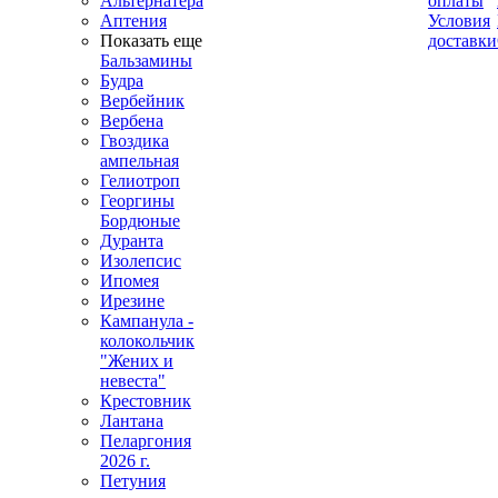
Альтернатера
оплаты
Аптения
Условия
Показать еще
доставки
Бальзамины
Будра
Вербейник
Вербена
Гвоздика
ампельная
Гелиотроп
Георгины
Бордюные
Дуранта
Изолепсис
Ипомея
Ирезине
Кампанула -
колокольчик
"Жених и
невеста"
Крестовник
Лантана
Пеларгония
2026 г.
Петуния