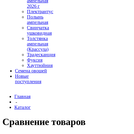
ампельная
2026 г
Плектрантус
Полынь
ампельная
Свинчатка
ушковидная
Толстянка
ампельная
(Крассула)
Традесканция
Фуксия
Хауттюйния
Семена овощей
Новые
поступления
Главная
-
Каталог
Сравнение товаров