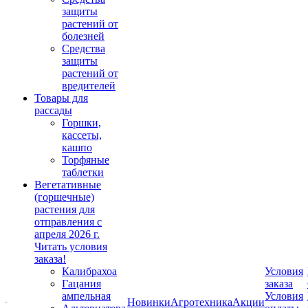
защиты
растений от
болезней
Средства
защиты
растений от
вредителей
Товары для
рассады
Горшки,
кассеты,
кашпо
Торфяные
таблетки
Вегетативные
(горшечные)
растения для
отправления с
апреля 2026 г.
Читать условия
заказа!
Калибрахоа
Условия
Гацания
заказа
ампельная
Условия
Новинки
Агротехника
Акции