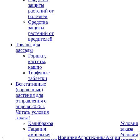
защиты
растений от
болезней
Средства
защиты
растений от
вредителей
Товары для
рассады
Горшки,
кассеты,
кашпо
Торфяные
таблетки
Вегетативные
(горшечные)
растения для
отправления с
апреля 2026 г.
Читать условия
заказа!
Калибрахоа
Условия
Гацания
заказа
ампельная
Условия
Новинки
Агротехника
Акции