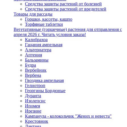
Средства защиты растений от болезней
Средства защиты растений от вредителей
Товары для рассады
Горшки, кассеты, кашпо
Торфяные таблетки
Вегетативные (горшечные) растения для отправления с
апреля 2026 г. Читать условия заказа!
Калибрахоа
Гацания ампельная
Альтернатера
Аптения
Бальзамины
Будра
Вербейник
Вербена
Гвоздика ампельная
Гелиотроп
Георгины Бордюные
Дуранта
Изолепсис
Ипомея
Ирезине
Кампанула - колокольчик "Жених и невеста"
Крестовник
Лантана