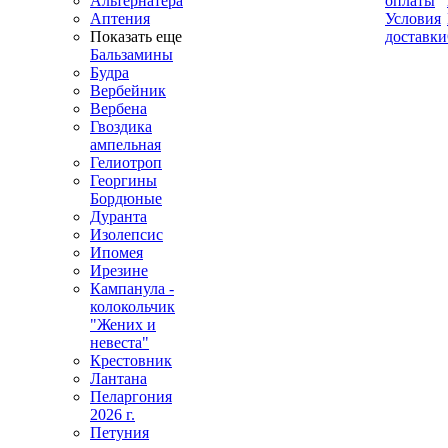
Альтернатера
оплаты
Аптения
Условия
Показать еще
доставки
Бальзамины
Будра
Вербейник
Вербена
Гвоздика
ампельная
Гелиотроп
Георгины
Бордюные
Дуранта
Изолепсис
Ипомея
Ирезине
Кампанула -
колокольчик
"Жених и
невеста"
Крестовник
Лантана
Пеларгония
2026 г.
Петуния