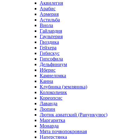
Аквилегия
Арабис
Армерия
Астильба
Виола
Гайлардия
Гаультерия
Гвоздика
Гейхера
Гибискус
Гипсофила
Дельфиниум
Иберис
Камнеломка
Канна
Клубника (земляника)
Колокольчик
Кореопсис
Лаванда
Люпин
Лютик азиатский (Ранункулюс)
Маргаритка
Монарда
Мята почвопокровная
Наперстянка