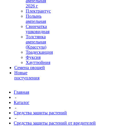
ампельная
2026 г
Плектрантус
Полынь
ампельная
Свинчатка
ушковидная
Толстянка
ампельная
(Крассула)
Традесканция
Фуксия
Хауттюйния
Семена овощей
Новые
поступления
Главная
-
Каталог
-
Средства защиты растений
-
Средства защиты растений от вредителей