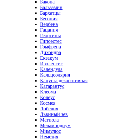
Бакопа
Бальзамин
Бархатцы
Бегония
Вербена
Гацания
Георгины
Гипоэстес
Гомфрена
Дихондра
Екзакум
Изолепсис
Календула
Кальцеолярия
Капуста декоративная
Катарантус
Клеома
Колеус
Космея
Лобелия
Львиный зев
Матиола
Меламподиум
Мимулюс
Немезия