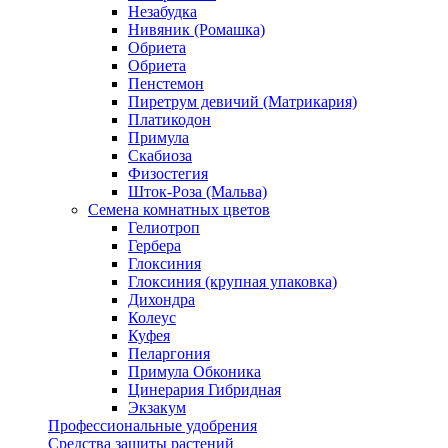
Незабудка
Нивяник (Ромашка)
Обриета
Обриета
Пенстемон
Пиретрум девичий (Матрикария)
Платикодон
Примула
Скабиоза
Физостегия
Шток-Роза (Мальва)
Семена комнатных цветов
Гелиотроп
Гербера
Глоксиния
Глоксиния (крупная упаковка)
Дихондра
Колеус
Куфея
Пеларгония
Примула Обконика
Цинерария Гибридная
Экзакум
Профессиональные удобрения
Средства защиты растений