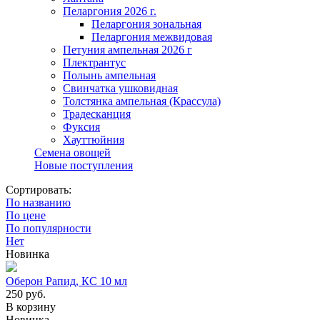
Пеларгония 2026 г.
Пеларгония зональная
Пеларгония межвидовая
Петуния ампельная 2026 г
Плектрантус
Полынь ампельная
Свинчатка ушковидная
Толстянка ампельная (Крассула)
Традесканция
Фуксия
Хауттюйния
Семена овощей
Новые поступления
Сортировать:
По названию
По цене
По популярности
Нет
Новинка
Оберон Рапид, КС 10 мл
250
руб.
В корзину
Новинка