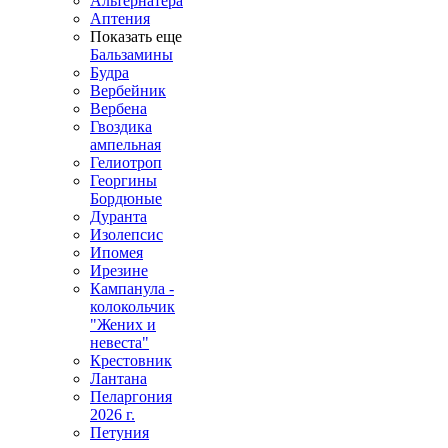
Альтернатера
Аптения
Показать еще
Бальзамины
Будра
Вербейник
Вербена
Гвоздика
ампельная
Гелиотроп
Георгины
Бордюные
Дуранта
Изолепсис
Ипомея
Ирезине
Кампанула -
колокольчик
"Жених и
невеста"
Крестовник
Лантана
Пеларгония
2026 г.
Петуния