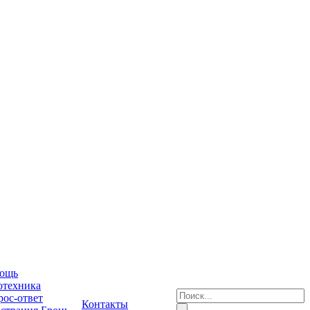
ощь
отехника
ос-ответ
Контакты