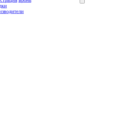
истрация
Бронь
дки
изводители