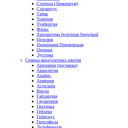
Статица (Лимониум)
Схизантус
Табак
Торения
Тунбергия
Флокс
Хризантема болотная Snowland
Целозия
Цинерария Приморская
Цинния
Эустома
Семена многолетних цветов
Аренария (песчанка)
Аквилегия
Арабис
Армерия
Астильба
Виола
Гайлардия
Гаультерия
Гвоздика
Гейхера
Гибискус
Гипсофила
Дельфиниум