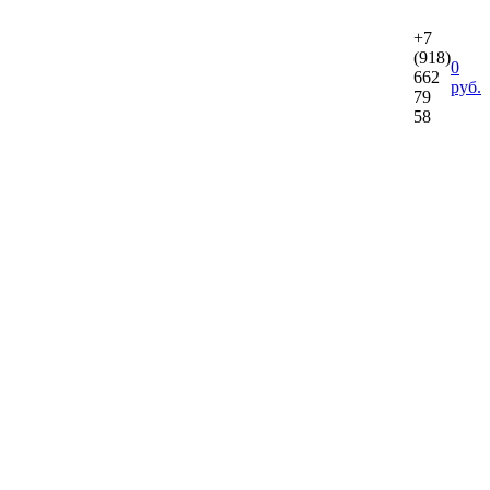
+7
(918)
0
662
руб.
79
58