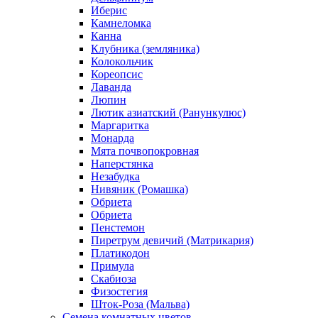
Иберис
Камнеломка
Канна
Клубника (земляника)
Колокольчик
Кореопсис
Лаванда
Люпин
Лютик азиатский (Ранункулюс)
Маргаритка
Монарда
Мята почвопокровная
Наперстянка
Незабудка
Нивяник (Ромашка)
Обриета
Обриета
Пенстемон
Пиретрум девичий (Матрикария)
Платикодон
Примула
Скабиоза
Физостегия
Шток-Роза (Мальва)
Семена комнатных цветов