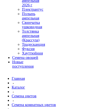
ампельная
2026 г
Плектрантус
Полынь
ампельная
Свинчатка
ушковидная
Толстянка
ампельная
(Крассула)
Традесканция
Фуксия
Хауттюйния
Семена овощей
Новые
поступления
Главная
-
Каталог
-
Семена цветов
-
Семена комнатных цветов