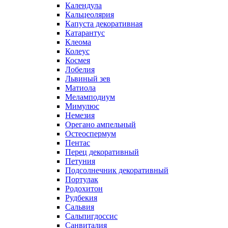
Календула
Кальцеолярия
Капуста декоративная
Катарантус
Клеома
Колеус
Космея
Лобелия
Львиный зев
Матиола
Меламподиум
Мимулюс
Немезия
Орегано ампельный
Остеоспермум
Пентас
Перец декоративный
Петуния
Подсолнечник декоративный
Портулак
Родохитон
Рудбекия
Сальвия
Сальпигдоссис
Санвиталия