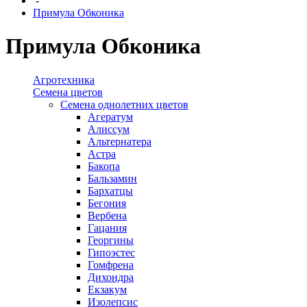
-
Примула Обконика
Примула Обконика
Агротехника
Семена цветов
Семена однолетних цветов
Агератум
Алиссум
Альтернатера
Астра
Бакопа
Бальзамин
Бархатцы
Бегония
Вербена
Гацания
Георгины
Гипоэстес
Гомфрена
Дихондра
Екзакум
Изолепсис