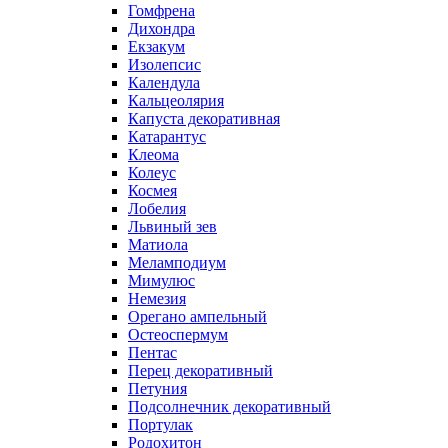
Гомфрена
Дихондра
Екзакум
Изолепсис
Календула
Кальцеолярия
Капуста декоративная
Катарантус
Клеома
Колеус
Космея
Лобелия
Львиный зев
Матиола
Меламподиум
Мимулюс
Немезия
Орегано ампельный
Остеоспермум
Пентас
Перец декоративный
Петуния
Подсолнечник декоративный
Портулак
Родохитон