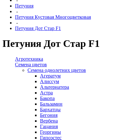
-
Петуния
-
Петуния Кустовая Многоцветковая
-
Петуния Дот Стар F1
Петуния Дот Стар F1
Агротехника
Семена цветов
Семена однолетних цветов
Агератум
Алиссум
Альтернатера
Астра
Бакопа
Бальзамин
Бархатцы
Бегония
Вербена
Гацания
Георгины
Гипоэстес