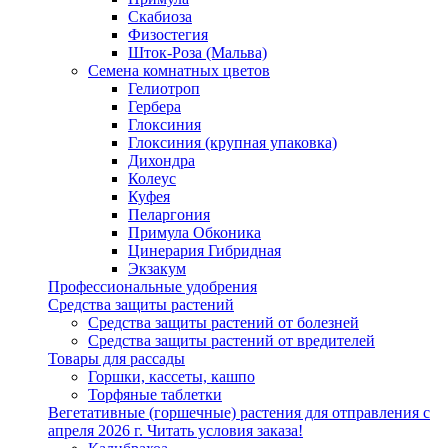
Скабиоза
Физостегия
Шток-Роза (Мальва)
Семена комнатных цветов
Гелиотроп
Гербера
Глоксиния
Глоксиния (крупная упаковка)
Дихондра
Колеус
Куфея
Пеларгония
Примула Обконика
Цинерария Гибридная
Экзакум
Профессиональные удобрения
Средства защиты растений
Средства защиты растений от болезней
Средства защиты растений от вредителей
Товары для рассады
Горшки, кассеты, кашпо
Торфяные таблетки
Вегетативные (горшечные) растения для отправления с
апреля 2026 г. Читать условия заказа!