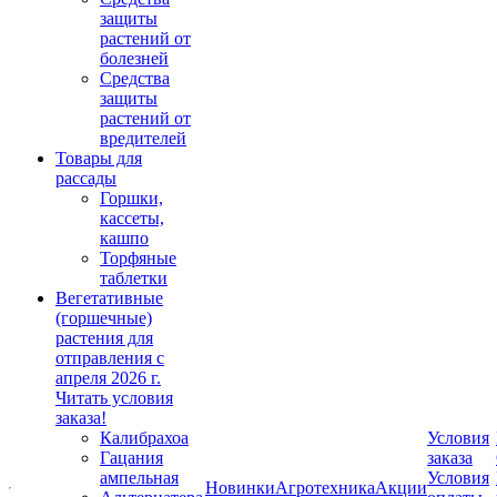
защиты
растений от
болезней
Средства
защиты
растений от
вредителей
Товары для
рассады
Горшки,
кассеты,
кашпо
Торфяные
таблетки
Вегетативные
(горшечные)
растения для
отправления с
апреля 2026 г.
Читать условия
заказа!
Калибрахоа
Условия
Гацания
заказа
ампельная
Условия
Новинки
Агротехника
Акции