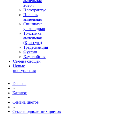
ампельная
2026 г
Плектрантус
Полынь
ампельная
Свинчатка
ушковидная
Толстянка
ампельная
(Крассула)
Традесканция
Фуксия
Хауттюйния
Семена овощей
Новые
поступления
Главная
-
Каталог
-
Семена цветов
-
Семена однолетних цветов