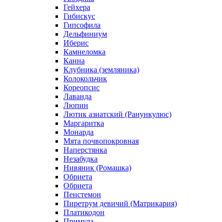
Гейхера
Гибискус
Гипсофила
Дельфиниум
Иберис
Камнеломка
Канна
Клубника (земляника)
Колокольчик
Кореопсис
Лаванда
Люпин
Лютик азиатский (Ранункулюс)
Маргаритка
Монарда
Мята почвопокровная
Наперстянка
Незабудка
Нивяник (Ромашка)
Обриета
Обриета
Пенстемон
Пиретрум девичий (Матрикария)
Платикодон
Примула