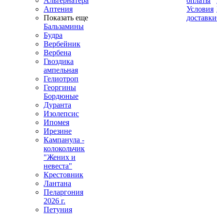
Альтернатера
оплаты
Аптения
Условия
Показать еще
доставки
Бальзамины
Будра
Вербейник
Вербена
Гвоздика
ампельная
Гелиотроп
Георгины
Бордюные
Дуранта
Изолепсис
Ипомея
Ирезине
Кампанула -
колокольчик
"Жених и
невеста"
Крестовник
Лантана
Пеларгония
2026 г.
Петуния