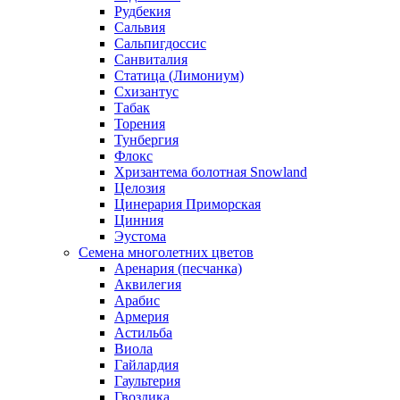
Рудбекия
Сальвия
Сальпигдоссис
Санвиталия
Статица (Лимониум)
Схизантус
Табак
Торения
Тунбергия
Флокс
Хризантема болотная Snowland
Целозия
Цинерария Приморская
Цинния
Эустома
Семена многолетних цветов
Аренария (песчанка)
Аквилегия
Арабис
Армерия
Астильба
Виола
Гайлардия
Гаультерия
Гвоздика