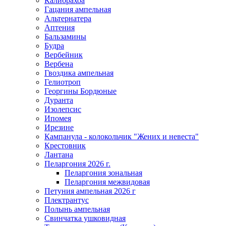
Калибрахоа
Гацания ампельная
Альтернатера
Аптения
Бальзамины
Будра
Вербейник
Вербена
Гвоздика ампельная
Гелиотроп
Георгины Бордюные
Дуранта
Изолепсис
Ипомея
Ирезине
Кампанула - колокольчик "Жених и невеста"
Крестовник
Лантана
Пеларгония 2026 г.
Пеларгония зональная
Пеларгония межвидовая
Петуния ампельная 2026 г
Плектрантус
Полынь ампельная
Свинчатка ушковидная