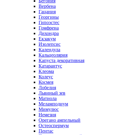
Бегония
Вербена
Гацания
Георгины
Гипоэстес
Гомфрена
Дихондра
Екзакум
Изолепсис
Календула
Кальцеолярия
Капуста декоративная
Катарантус
Клеома
Колеус
Космея
Лобелия
Львиный зев
Матиола
Меламподиум
Мимулюс
Немезия
Орегано ампельный
Остеоспермум
Пентас