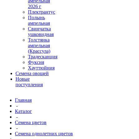
ампельная
2026 г
Плектрантус
Полынь
ампельная
Свинчатка
ушковидная
Толстянка
ампельная
(Крассула)
Традесканция
Фуксия
Хауттюйния
Семена овощей
Новые
поступления
Главная
-
Каталог
-
Семена цветов
-
Семена однолетних цветов