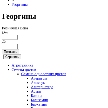
-
Георгины
Георгины
Розничная цена
От
До
Агротехника
Семена цветов
Семена однолетних цветов
Агератум
Алиссум
Альтернатера
Астра
Бакопа
Бальзамин
Бархатцы