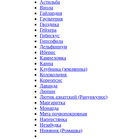
Астильба
Виола
Гайлардия
Гаультерия
Гвоздика
Гейхера
Гибискус
Гипсофила
Дельфиниум
Иберис
Камнеломка
Канна
Клубника (земляника)
Колокольчик
Кореопсис
Лаванда
Люпин
Лютик азиатский (Ранункулюс)
Маргаритка
Монарда
Мята почвопокровная
Наперстянка
Незабудка
Нивяник (Ромашка)