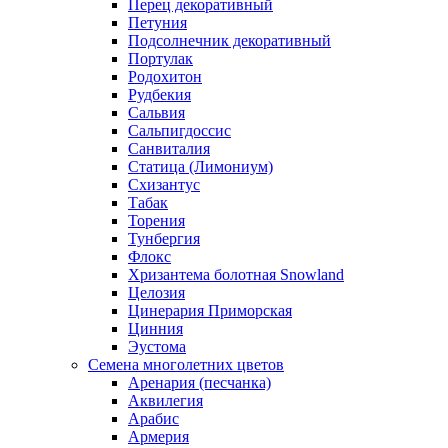
Перец декоративный
Петуния
Подсолнечник декоративный
Портулак
Родохитон
Рудбекия
Сальвия
Сальпигдоссис
Санвиталия
Статица (Лимониум)
Схизантус
Табак
Торения
Тунбергия
Флокс
Хризантема болотная Snowland
Целозия
Цинерария Приморская
Цинния
Эустома
Семена многолетних цветов
Аренария (песчанка)
Аквилегия
Арабис
Армерия