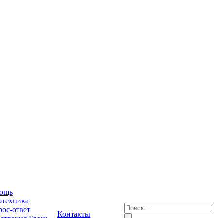
ощь
отехника
ос-ответ
Контакты