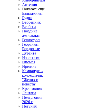
Альтернатера
Аптения
Показать еще
Бальзамины
Будра
Вербейник
Вербена
Гвоздика
ампельная
Гелиотроп
Георгины
Бордюные
Дуранта
Изолепсис
Ипомея
Ирезине
Кампанула -
колокольчик
"Жених и
невеста"
Крестовник
Лантана
Пеларгония
2026 г.
Петуния