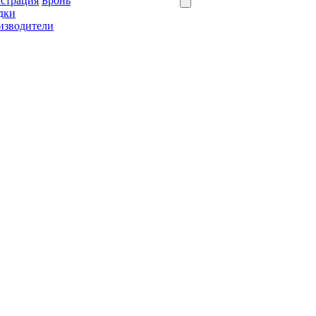
истрация
Бронь
дки
изводители