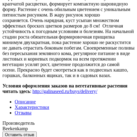
крапчатой расцветки, формирует компактную шаровидную
форму. Растение с очень обильным цветением с уникальным
пятнистым рисунком. В жару рисунок хорошо
сохраняется. Очень нарядная, куст усыпан множеством
эффектных броских цветков размеров до 8 см! Отличная
устойчивость к погодным условиям и болезням. На начальной
стадии роста обязательная формировочная прищипка
минимум двухкратная, пока растение хорошо не раскустится
не давать отрастать боковым побегам. Своевременные поливы
без пересыхания земляного кома, регулярное питание в виде
листовых и корневых подкормок на всем протяжении
вегетации усилят рост, цветение продолжится до самой
осени. Прекрасно будет смотреться как в подвесных кашпо,
горшках, балконных ящиках, так и в садовых вазах.
Условия оформления заказов на вегетативные растения
читать
здесь
:
http://galinaseed.ru/buys/delivery/
Описание
Характеристики
Отзывы
Производитель
Beekenkamp
Оставить отзыв