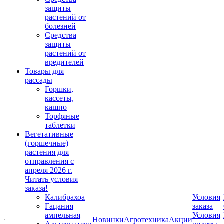
защиты
растений от
болезней
Средства
защиты
растений от
вредителей
Товары для
рассады
Горшки,
кассеты,
кашпо
Торфяные
таблетки
Вегетативные
(горшечные)
растения для
отправления с
апреля 2026 г.
Читать условия
заказа!
Калибрахоа
Условия
Гацания
заказа
ампельная
Условия
Новинки
Агротехника
Акции