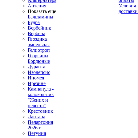
Альтернатера
оплаты
Аптения
Условия
Показать еще
доставки
Бальзамины
Будра
Вербейник
Вербена
Гвоздика
ампельная
Гелиотроп
Георгины
Бордюные
Дуранта
Изолепсис
Ипомея
Ирезине
Кампанула -
колокольчик
"Жених и
невеста"
Крестовник
Лантана
Пеларгония
2026 г.
Петуния