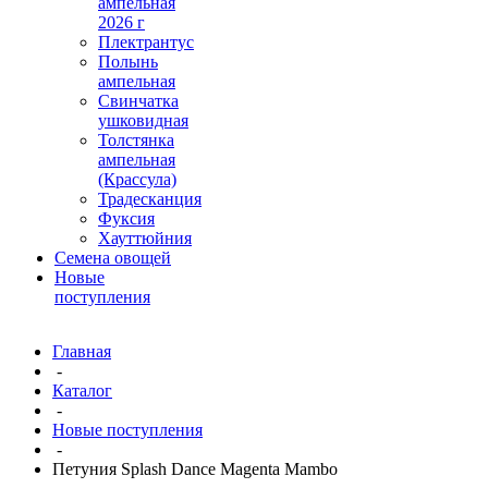
ампельная
2026 г
Плектрантус
Полынь
ампельная
Свинчатка
ушковидная
Толстянка
ампельная
(Крассула)
Традесканция
Фуксия
Хауттюйния
Семена овощей
Новые
поступления
Главная
-
Каталог
-
Новые поступления
-
Петуния Splash Dance Magenta Mambo