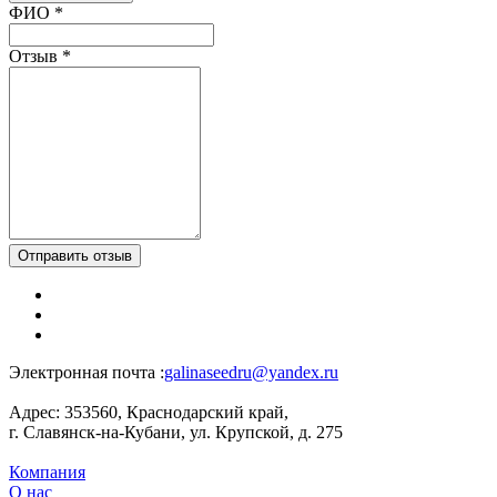
Ваш отзыв был отправлен!
ФИО
*
Отзыв
*
Отправить отзыв
Электронная почта :
galinaseedru@yandex.ru
Адрес:
353560, Краснодарский край,
г. Славянск-на-Кубани, ул. Крупской, д. 275
Компания
О нас