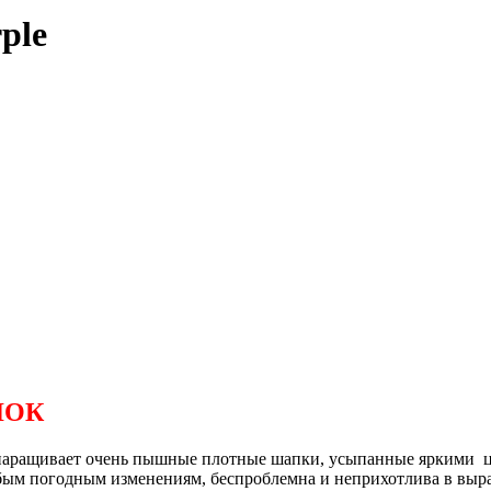
ple
ЛОК
 наращивает очень пышные плотные шапки, усыпанные яркими цв
юбым погодным изменениям, беспроблемна и неприхотлива в выра