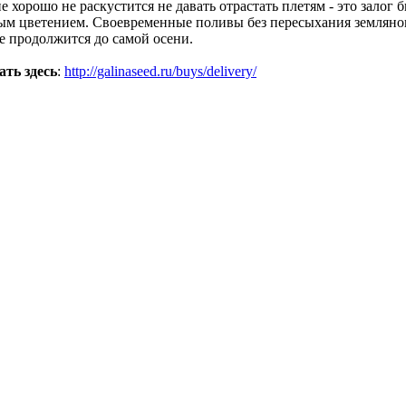
хорошо не раскустится не давать отрастать плетям - это залог
ильным цветением. Своевременные поливы без пересыхания землян
ие продолжится до самой осени.
ать
здесь
:
http://galinaseed.ru/buys/delivery/