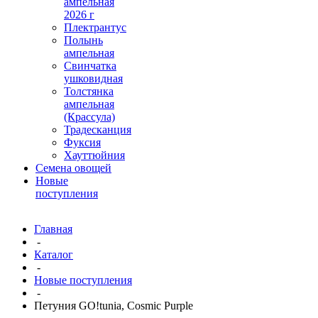
ампельная
2026 г
Плектрантус
Полынь
ампельная
Свинчатка
ушковидная
Толстянка
ампельная
(Крассула)
Традесканция
Фуксия
Хауттюйния
Семена овощей
Новые
поступления
Главная
-
Каталог
-
Новые поступления
-
Петуния GO!tunia, Cosmic Purple