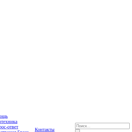
ощь
отехника
ос-ответ
Контакты