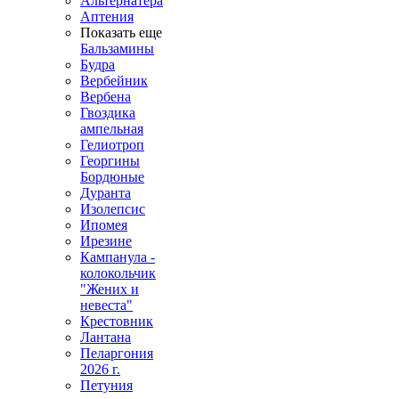
Альтернатера
Аптения
Показать еще
Бальзамины
Будра
Вербейник
Вербена
Гвоздика
ампельная
Гелиотроп
Георгины
Бордюные
Дуранта
Изолепсис
Ипомея
Ирезине
Кампанула -
колокольчик
"Жених и
невеста"
Крестовник
Лантана
Пеларгония
2026 г.
Петуния