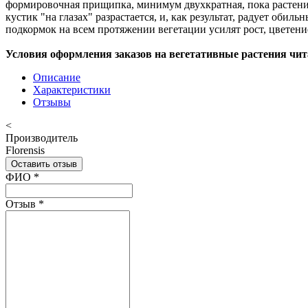
формировочная прищипка, минимум двухкратная, пока растение 
кустик "на глазах" разрастается, и, как результат, радует об
подкормок на всем протяжении вегетации усилят рост, цветен
Условия оформления заказов на вегетативные растения чит
Описание
Характеристики
Отзывы
<
Производитель
Florensis
Оставить отзыв
Ваш отзыв был отправлен!
ФИО
*
Отзыв
*