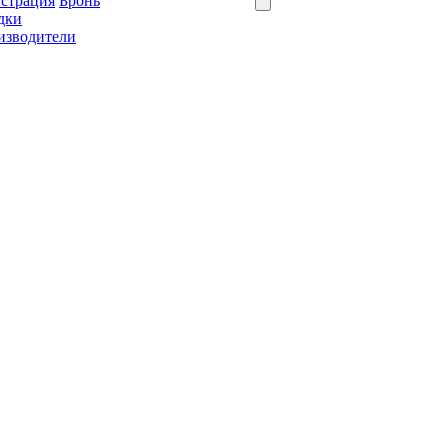
истрация
Бронь
дки
изводители