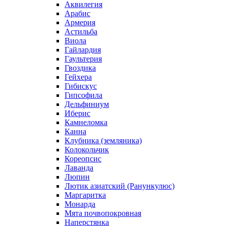
Аквилегия
Арабис
Армерия
Астильба
Виола
Гайлардия
Гаультерия
Гвоздика
Гейхера
Гибискус
Гипсофила
Дельфиниум
Иберис
Камнеломка
Канна
Клубника (земляника)
Колокольчик
Кореопсис
Лаванда
Люпин
Лютик азиатский (Ранункулюс)
Маргаритка
Монарда
Мята почвопокровная
Наперстянка