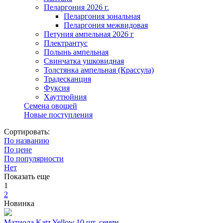
Пеларгония 2026 г.
Пеларгония зональная
Пеларгония межвидовая
Петуния ампельная 2026 г
Плектрантус
Полынь ампельная
Свинчатка ушковидная
Толстянка ампельная (Крассула)
Традесканция
Фуксия
Хауттюйния
Семена овощей
Новые поступления
Сортировать:
По названию
По цене
По популярности
Нет
Показать еще
1
2
Новинка
Матиола Katz Yellow,10 шт. семян