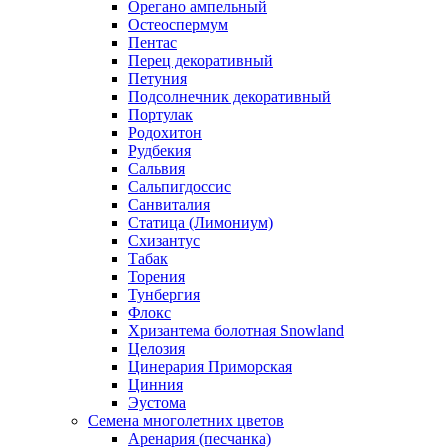
Орегано ампельный
Остеоспермум
Пентас
Перец декоративный
Петуния
Подсолнечник декоративный
Портулак
Родохитон
Рудбекия
Сальвия
Сальпигдоссис
Санвиталия
Статица (Лимониум)
Схизантус
Табак
Торения
Тунбергия
Флокс
Хризантема болотная Snowland
Целозия
Цинерария Приморская
Цинния
Эустома
Семена многолетних цветов
Аренария (песчанка)