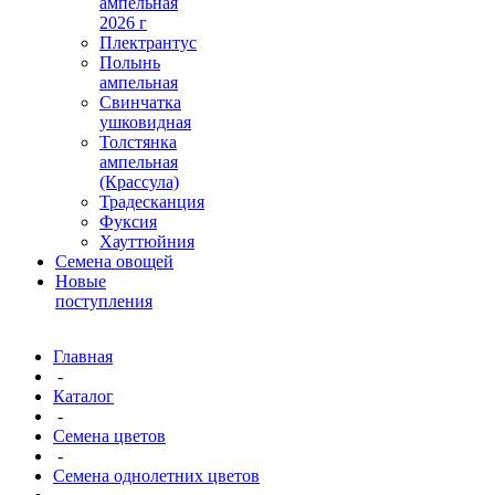
ампельная
2026 г
Плектрантус
Полынь
ампельная
Свинчатка
ушковидная
Толстянка
ампельная
(Крассула)
Традесканция
Фуксия
Хауттюйния
Семена овощей
Новые
поступления
Главная
-
Каталог
-
Семена цветов
-
Семена однолетних цветов