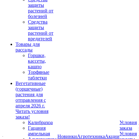
защиты
растений от
болезней
Средства
защиты
растений от
вредителей
Товары для
рассады
Горшки,
кассеты,
кашпо
Торфяные
таблетки
Вегетативные
(горшечные)
растения для
отправления с
апреля 2026 г.
Читать условия
заказа!
Калибрахоа
Условия
Гацания
заказа
ампельная
Условия
Новинки
Агротехника
Акции