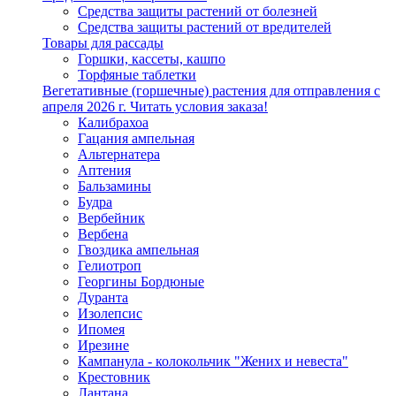
Средства защиты растений от болезней
Средства защиты растений от вредителей
Товары для рассады
Горшки, кассеты, кашпо
Торфяные таблетки
Вегетативные (горшечные) растения для отправления с
апреля 2026 г. Читать условия заказа!
Калибрахоа
Гацания ампельная
Альтернатера
Аптения
Бальзамины
Будра
Вербейник
Вербена
Гвоздика ампельная
Гелиотроп
Георгины Бордюные
Дуранта
Изолепсис
Ипомея
Ирезине
Кампанула - колокольчик "Жених и невеста"
Крестовник
Лантана