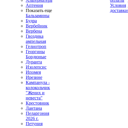
Альтернатера
оплаты
Аптения
Условия
Показать еще
доставки
Бальзамины
Будра
Вербейник
Вербена
Гвоздика
ампельная
Гелиотроп
Георгины
Бордюные
Дуранта
Изолепсис
Ипомея
Ирезине
Кампанула -
колокольчик
"Жених и
невеста"
Крестовник
Лантана
Пеларгония
2026 г.
Петуния