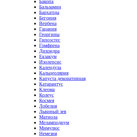
Бакопа
Бальзамин
Бархатцы
Бегония
Вербена
Гацания
Георгины
Гипоэстес
Гомфрена
Дихондра
Екзакум
Изолепсис
Календула
Кальцеолярия
Капуста декоративная
Катарантус
Клеома
Колеус
Космея
Лобелия
Львиный зев
Матиола
Меламподиум
Мимулюс
Немезия