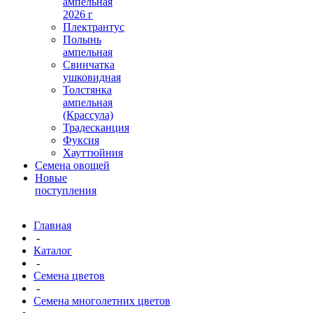
ампельная
2026 г
Плектрантус
Полынь
ампельная
Свинчатка
ушковидная
Толстянка
ампельная
(Крассула)
Традесканция
Фуксия
Хауттюйния
Семена овощей
Новые
поступления
Главная
-
Каталог
-
Семена цветов
-
Семена многолетних цветов