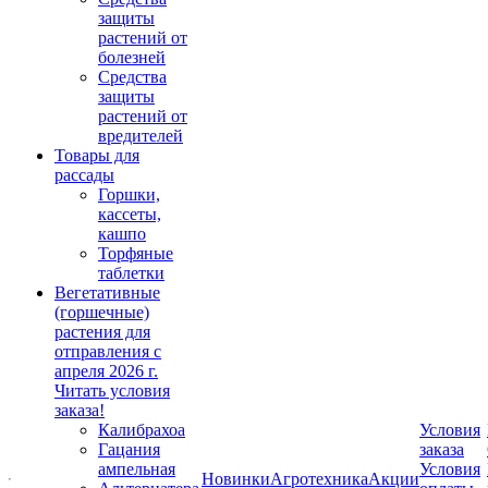
защиты
растений от
болезней
Средства
защиты
растений от
вредителей
Товары для
рассады
Горшки,
кассеты,
кашпо
Торфяные
таблетки
Вегетативные
(горшечные)
растения для
отправления с
апреля 2026 г.
Читать условия
заказа!
Калибрахоа
Условия
Гацания
заказа
ампельная
Условия
Новинки
Агротехника
Акции