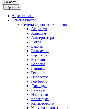
Агротехника
Семена цветов
Семена однолетних цветов
Агератум
Алиссум
Альтернатера
Астра
Бакопа
Бальзамин
Бархатцы
Бегония
Вербена
Гацания
Георгины
Гипоэстес
Гомфрена
Дихондра
Екзакум
Изолепсис
Календула
Кальцеолярия
Капуста декоративная