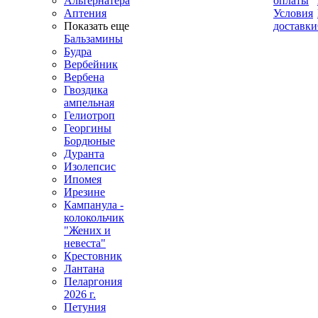
Альтернатера
оплаты
Аптения
Условия
Показать еще
доставки
Бальзамины
Будра
Вербейник
Вербена
Гвоздика
ампельная
Гелиотроп
Георгины
Бордюные
Дуранта
Изолепсис
Ипомея
Ирезине
Кампанула -
колокольчик
"Жених и
невеста"
Крестовник
Лантана
Пеларгония
2026 г.
Петуния