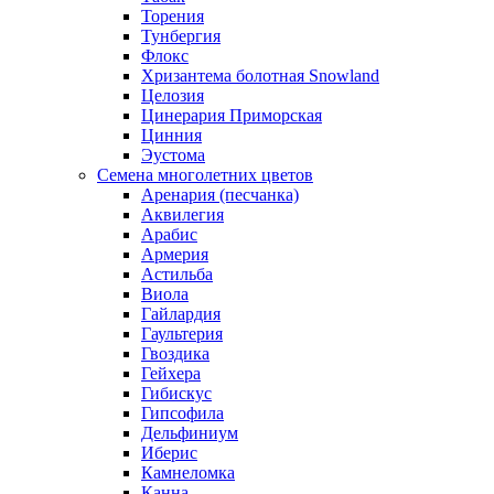
Торения
Тунбергия
Флокс
Хризантема болотная Snowland
Целозия
Цинерария Приморская
Цинния
Эустома
Семена многолетних цветов
Аренария (песчанка)
Аквилегия
Арабис
Армерия
Астильба
Виола
Гайлардия
Гаультерия
Гвоздика
Гейхера
Гибискус
Гипсофила
Дельфиниум
Иберис
Камнеломка
Канна