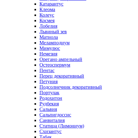
Катарантус
Клеома
Колеус
Космея
Лобелия
Львиный зев
Матиола
Меламподиум
Мимулюс
Немезия
Орегано ампельный
Остеоспермум
Пентас
Перец декоративный
Петуния
Подсолнечник декоративный
Портулак
Родохитон
Рудбекия
Сальвия
Сальпигдоссис
Санвиталия
Статица (Лимониум)
Схизантус
Табак