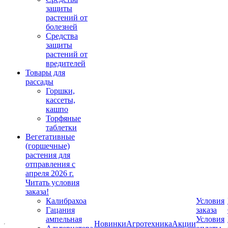
защиты
растений от
болезней
Средства
защиты
растений от
вредителей
Товары для
рассады
Горшки,
кассеты,
кашпо
Торфяные
таблетки
Вегетативные
(горшечные)
растения для
отправления с
апреля 2026 г.
Читать условия
заказа!
Калибрахоа
Условия
Гацания
заказа
ампельная
Условия
Новинки
Агротехника
Акции