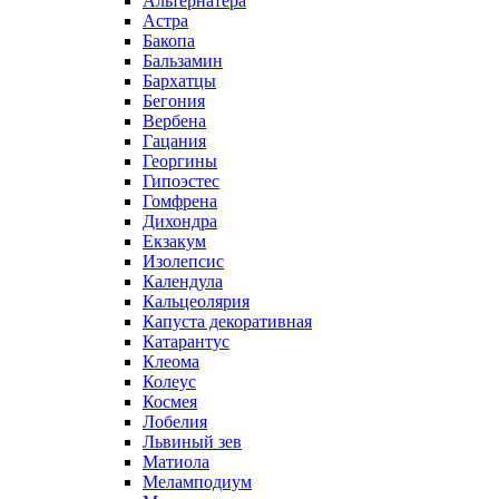
Альтернатера
Астра
Бакопа
Бальзамин
Бархатцы
Бегония
Вербена
Гацания
Георгины
Гипоэстес
Гомфрена
Дихондра
Екзакум
Изолепсис
Календула
Кальцеолярия
Капуста декоративная
Катарантус
Клеома
Колеус
Космея
Лобелия
Львиный зев
Матиола
Меламподиум