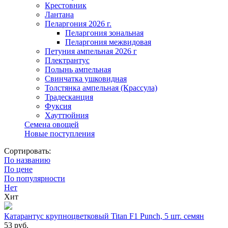
Крестовник
Лантана
Пеларгония 2026 г.
Пеларгония зональная
Пеларгония межвидовая
Петуния ампельная 2026 г
Плектрантус
Полынь ампельная
Свинчатка ушковидная
Толстянка ампельная (Крассула)
Традесканция
Фуксия
Хауттюйния
Семена овощей
Новые поступления
Сортировать:
По названию
По цене
По популярности
Нет
Хит
Катарантус крупноцветковый Titan F1 Punch, 5 шт. семян
53
руб.