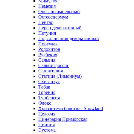
Мимулюс
Немезия
Орегано ампельный
Остеоспермум
Пентас
Перец декоративный
Петуния
Подсолнечник декоративный
Портулак
Родохитон
Рудбекия
Сальвия
Сальпигдоссис
Санвиталия
Статица (Лимониум)
Схизантус
Табак
Торения
Тунбергия
Флокс
Хризантема болотная Snowland
Целозия
Цинерария Приморская
Цинния
Эустома