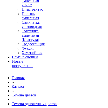
ампельная
2026 г
Плектрантус
Полынь
ампельная
Свинчатка
ушковидная
Толстянка
ампельная
(Крассула)
Традесканция
Фуксия
Хауттюйния
Семена овощей
Новые
поступления
Главная
-
Каталог
-
Семена цветов
-
Семена однолетних цветов