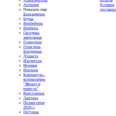
Альтернатера
оплаты
Аптения
Условия
Показать еще
доставки
Бальзамины
Будра
Вербейник
Вербена
Гвоздика
ампельная
Гелиотроп
Георгины
Бордюные
Дуранта
Изолепсис
Ипомея
Ирезине
Кампанула -
колокольчик
"Жених и
невеста"
Крестовник
Лантана
Пеларгония
2026 г.
Петуния