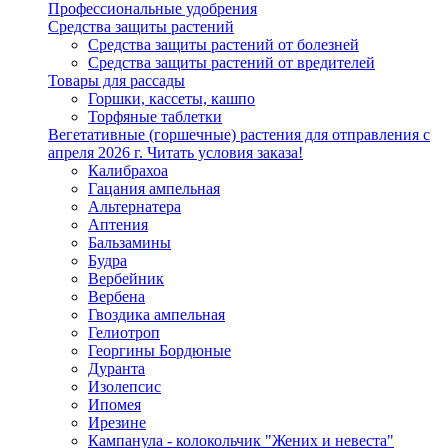
Профессиональные удобрения
Средства защиты растений
Средства защиты растений от болезней
Средства защиты растений от вредителей
Товары для рассады
Горшки, кассеты, кашпо
Торфяные таблетки
Вегетативные (горшечные) растения для отправления с
апреля 2026 г. Читать условия заказа!
Калибрахоа
Гацания ампельная
Альтернатера
Аптения
Бальзамины
Будра
Вербейник
Вербена
Гвоздика ампельная
Гелиотроп
Георгины Бордюные
Дуранта
Изолепсис
Ипомея
Ирезине
Кампанула - колокольчик "Жених и невеста"