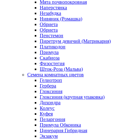
Мята почвопокровная
Наперстянка
Незабудка
Нивяник (Ромашка)
Обриета
Обриета
Пенстемон
Пиретрум девичий (Матрикария)
Платикодон
Примула
Скабиоза
Физостегия
Шток-Роза (Мальва)
Семена комнатных цветов
Гелиотроп
Гербера
Глоксиния
Глоксиния (крупная упаковка)
Дихондра
Колеус
Куфея
Пеларгония
Примула Обконика
Цинерария Гибридная
Экзакум