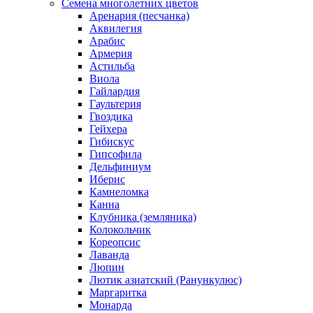
Семена многолетних цветов
Аренария (песчанка)
Аквилегия
Арабис
Армерия
Астильба
Виола
Гайлардия
Гаультерия
Гвоздика
Гейхера
Гибискус
Гипсофила
Дельфиниум
Иберис
Камнеломка
Канна
Клубника (земляника)
Колокольчик
Кореопсис
Лаванда
Люпин
Лютик азиатский (Ранункулюс)
Маргаритка
Монарда