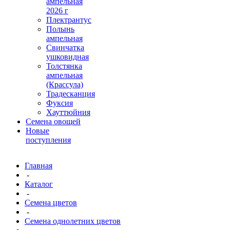
ампельная
2026 г
Плектрантус
Полынь
ампельная
Свинчатка
ушковидная
Толстянка
ампельная
(Крассула)
Традесканция
Фуксия
Хауттюйния
Семена овощей
Новые
поступления
Главная
-
Каталог
-
Семена цветов
-
Семена однолетних цветов