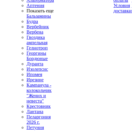
Альтернатера
оплаты
Аптения
Условия
Показать еще
доставки
Бальзамины
Будра
Вербейник
Вербена
Гвоздика
ампельная
Гелиотроп
Георгины
Бордюные
Дуранта
Изолепсис
Ипомея
Ирезине
Кампанула -
колокольчик
"Жених и
невеста"
Крестовник
Лантана
Пеларгония
2026 г.
Петуния