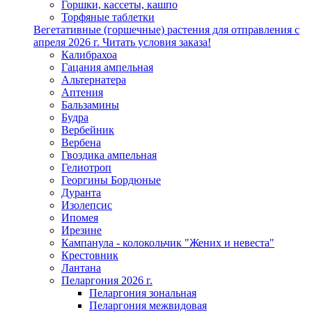
Горшки, кассеты, кашпо
Торфяные таблетки
Вегетативные (горшечные) растения для отправления с
апреля 2026 г. Читать условия заказа!
Калибрахоа
Гацания ампельная
Альтернатера
Аптения
Бальзамины
Будра
Вербейник
Вербена
Гвоздика ампельная
Гелиотроп
Георгины Бордюные
Дуранта
Изолепсис
Ипомея
Ирезине
Кампанула - колокольчик "Жених и невеста"
Крестовник
Лантана
Пеларгония 2026 г.
Пеларгония зональная
Пеларгония межвидовая