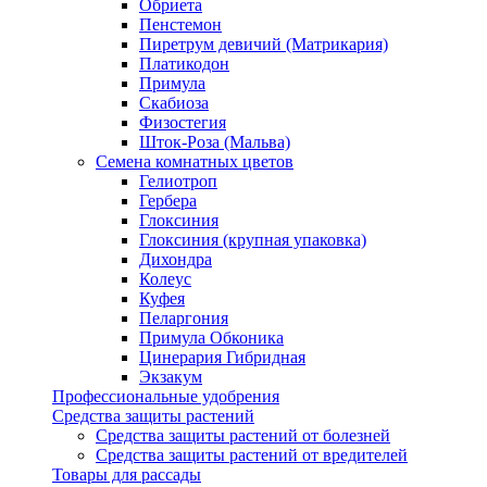
Обриета
Пенстемон
Пиретрум девичий (Матрикария)
Платикодон
Примула
Скабиоза
Физостегия
Шток-Роза (Мальва)
Семена комнатных цветов
Гелиотроп
Гербера
Глоксиния
Глоксиния (крупная упаковка)
Дихондра
Колеус
Куфея
Пеларгония
Примула Обконика
Цинерария Гибридная
Экзакум
Профессиональные удобрения
Средства защиты растений
Средства защиты растений от болезней
Средства защиты растений от вредителей
Товары для рассады