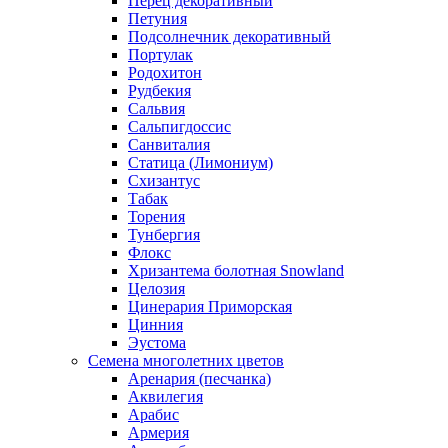
Перец декоративный
Петуния
Подсолнечник декоративный
Портулак
Родохитон
Рудбекия
Сальвия
Сальпигдоссис
Санвиталия
Статица (Лимониум)
Схизантус
Табак
Торения
Тунбергия
Флокс
Хризантема болотная Snowland
Целозия
Цинерария Приморская
Цинния
Эустома
Семена многолетних цветов
Аренария (песчанка)
Аквилегия
Арабис
Армерия