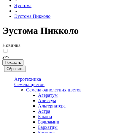
-
Эустома
-
Эустома Пикколо
Эустома Пикколо
Новинка
yes
Агротехника
Семена цветов
Семена однолетних цветов
Агератум
Алиссум
Альтернатера
Астра
Бакопа
Бальзамин
Бархатцы
Бегония