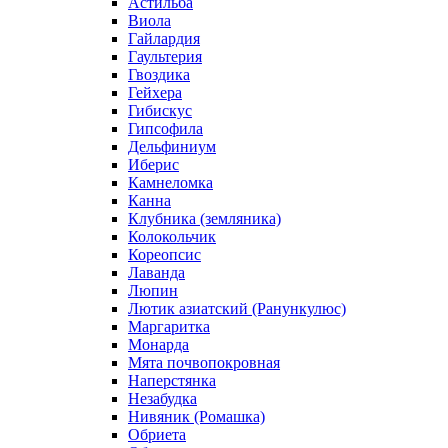
Астильба
Виола
Гайлардия
Гаультерия
Гвоздика
Гейхера
Гибискус
Гипсофила
Дельфиниум
Иберис
Камнеломка
Канна
Клубника (земляника)
Колокольчик
Кореопсис
Лаванда
Люпин
Лютик азиатский (Ранункулюс)
Маргаритка
Монарда
Мята почвопокровная
Наперстянка
Незабудка
Нивяник (Ромашка)
Обриета