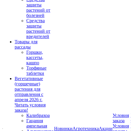
защиты
растений от
болезней
Средства
защиты
растений от
вредителей
Товары для
рассады
Горшки,
кассеты,
кашпо
Торфяные
таблетки
Вегетативные
(горшечные)
растения для
отправления с
апреля 2026 г.
Читать условия
заказа!
Калибрахоа
Условия
Гацания
заказа
ампельная
Условия
Новинки
Агротехника
Акции