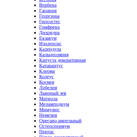
Вербена
Гацания
Георгины
Гипоэстес
Гомфрена
Дихондра
Екзакум
Изолепсис
Календула
Кальцеолярия
Капуста декоративная
Катарантус
Клеома
Колеус
Космея
Лобелия
Львиный зев
Матиола
Меламподиум
Мимулюс
Немезия
Орегано ампельный
Остеоспермум
Пентас