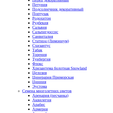
Перец декоративный
Петуния
Подсолнечник декоративный
Портулак
Родохитон
Рудбекия
Сальвия
Сальпигдоссис
Санвиталия
Статица (Лимониум)
Схизантус
Табак
Торения
Тунбергия
Флокс
Хризантема болотная Snowland
Целозия
Цинерария Приморская
Цинния
Эустома
Семена многолетних цветов
Аренария (песчанка)
Аквилегия
Арабис
Армерия