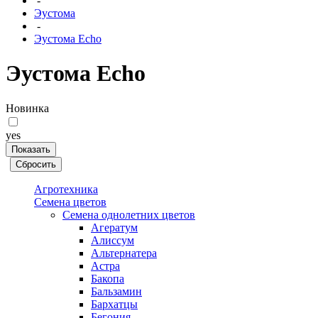
-
Эустома
-
Эустома Echo
Эустома Echo
Новинка
yes
Агротехника
Семена цветов
Семена однолетних цветов
Агератум
Алиссум
Альтернатера
Астра
Бакопа
Бальзамин
Бархатцы
Бегония