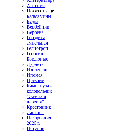
Альтернатера
Аптения
Показать еще
Бальзамины
Будра
Вербейник
Вербена
Гвоздика
ампельная
Гелиотроп
Георгины
Бордюные
Дуранта
Изолепсис
Ипомея
Ирезине
Кампанула -
колокольчик
"Жених и
невеста"
Крестовник
Лантана
Пеларгония
2026 г.
Петуния