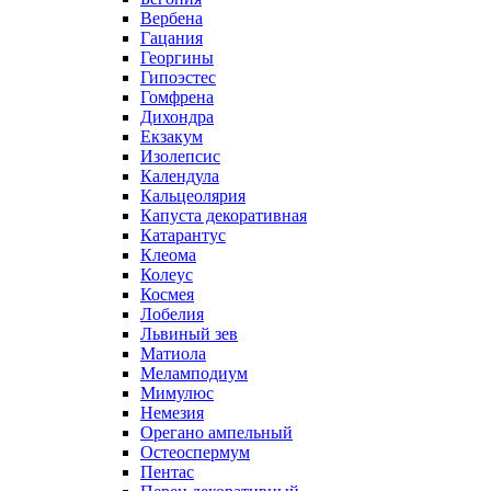
Вербена
Гацания
Георгины
Гипоэстес
Гомфрена
Дихондра
Екзакум
Изолепсис
Календула
Кальцеолярия
Капуста декоративная
Катарантус
Клеома
Колеус
Космея
Лобелия
Львиный зев
Матиола
Меламподиум
Мимулюс
Немезия
Орегано ампельный
Остеоспермум
Пентас