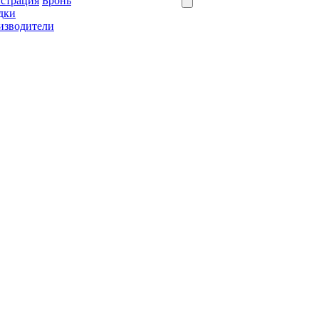
истрация
Бронь
дки
изводители