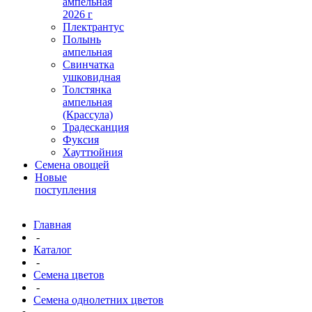
ампельная
2026 г
Плектрантус
Полынь
ампельная
Свинчатка
ушковидная
Толстянка
ампельная
(Крассула)
Традесканция
Фуксия
Хауттюйния
Семена овощей
Новые
поступления
Главная
-
Каталог
-
Семена цветов
-
Семена однолетних цветов