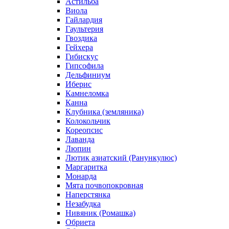
Астильба
Виола
Гайлардия
Гаультерия
Гвоздика
Гейхера
Гибискус
Гипсофила
Дельфиниум
Иберис
Камнеломка
Канна
Клубника (земляника)
Колокольчик
Кореопсис
Лаванда
Люпин
Лютик азиатский (Ранункулюс)
Маргаритка
Монарда
Мята почвопокровная
Наперстянка
Незабудка
Нивяник (Ромашка)
Обриета