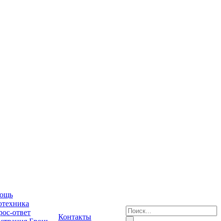
ощь
отехника
ос-ответ
Контакты