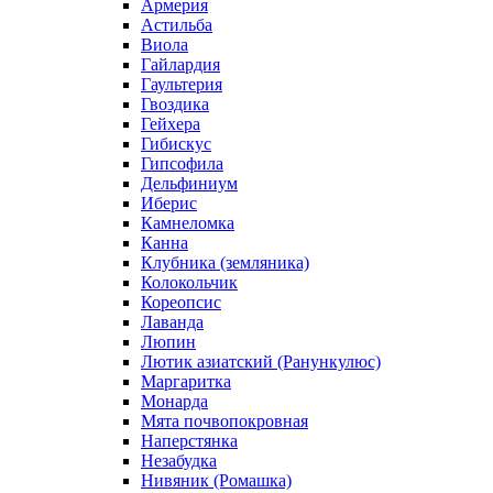
Армерия
Астильба
Виола
Гайлардия
Гаультерия
Гвоздика
Гейхера
Гибискус
Гипсофила
Дельфиниум
Иберис
Камнеломка
Канна
Клубника (земляника)
Колокольчик
Кореопсис
Лаванда
Люпин
Лютик азиатский (Ранункулюс)
Маргаритка
Монарда
Мята почвопокровная
Наперстянка
Незабудка
Нивяник (Ромашка)