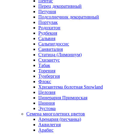
Пентас
Перец декоративный
Петуния
Подсолнечник декоративный
Портулак
Родохитон
Рудбекия
Сальвия
Сальпигдоссис
Санвиталия
Статица (Лимониум)
Схизантус
Табак
Торения
Тунбергия
Флокс
Хризантема болотная Snowland
Целозия
Цинерария Приморская
Цинния
Эустома
Семена многолетних цветов
Аренария (песчанка)
Аквилегия
Арабис