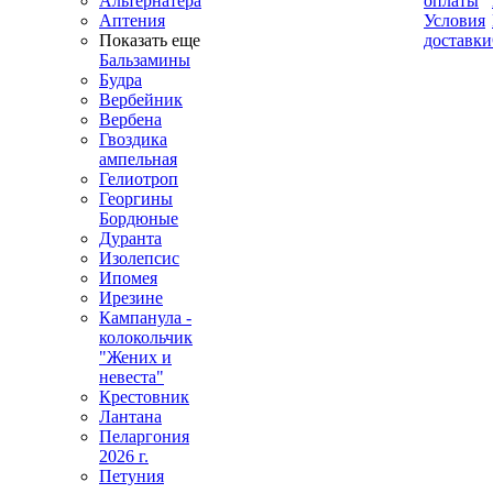
Альтернатера
оплаты
Аптения
Условия
Показать еще
доставки
Бальзамины
Будра
Вербейник
Вербена
Гвоздика
ампельная
Гелиотроп
Георгины
Бордюные
Дуранта
Изолепсис
Ипомея
Ирезине
Кампанула -
колокольчик
"Жених и
невеста"
Крестовник
Лантана
Пеларгония
2026 г.
Петуния