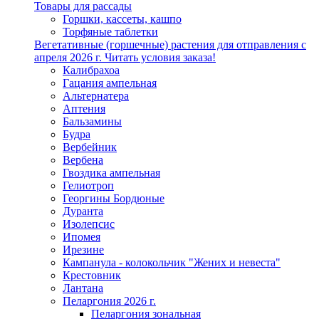
Товары для рассады
Горшки, кассеты, кашпо
Торфяные таблетки
Вегетативные (горшечные) растения для отправления с
апреля 2026 г. Читать условия заказа!
Калибрахоа
Гацания ампельная
Альтернатера
Аптения
Бальзамины
Будра
Вербейник
Вербена
Гвоздика ампельная
Гелиотроп
Георгины Бордюные
Дуранта
Изолепсис
Ипомея
Ирезине
Кампанула - колокольчик "Жених и невеста"
Крестовник
Лантана
Пеларгония 2026 г.
Пеларгония зональная