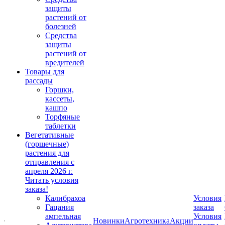
защиты
растений от
болезней
Средства
защиты
растений от
вредителей
Товары для
рассады
Горшки,
кассеты,
кашпо
Торфяные
таблетки
Вегетативные
(горшечные)
растения для
отправления с
апреля 2026 г.
Читать условия
заказа!
Калибрахоа
Условия
Гацания
заказа
ампельная
Условия
Новинки
Агротехника
Акции