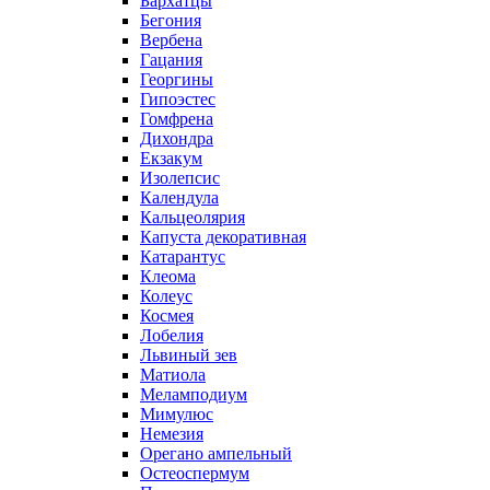
Бархатцы
Бегония
Вербена
Гацания
Георгины
Гипоэстес
Гомфрена
Дихондра
Екзакум
Изолепсис
Календула
Кальцеолярия
Капуста декоративная
Катарантус
Клеома
Колеус
Космея
Лобелия
Львиный зев
Матиола
Меламподиум
Мимулюс
Немезия
Орегано ампельный
Остеоспермум