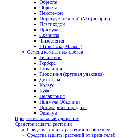
Обриета
Обриета
Пенстемон
Пиретрум девичий (Матрикария)
Платикодон
Примула
Скабиоза
Физостегия
Шток-Роза (Мальва)
Семена комнатных цветов
Гелиотроп
Гербера
Глоксиния
Глоксиния (крупная упаковка)
Дихондра
Колеус
Куфея
Пеларгония
Примула Обконика
Цинерария Гибридная
Экзакум
Профессиональные удобрения
Средства защиты растений
Средства защиты растений от болезней
Средства защиты растений от вредителей