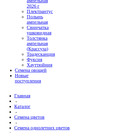
ампельная
2026 г
Плектрантус
Полынь
ампельная
Свинчатка
ушковидная
Толстянка
ампельная
(Крассула)
Традесканция
Фуксия
Хауттюйния
Семена овощей
Новые
поступления
Главная
-
Каталог
-
Семена цветов
-
Семена однолетних цветов