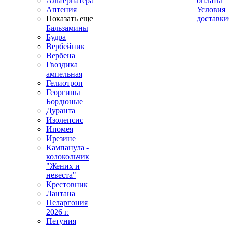
Альтернатера
оплаты
Аптения
Условия
Показать еще
доставки
Бальзамины
Будра
Вербейник
Вербена
Гвоздика
ампельная
Гелиотроп
Георгины
Бордюные
Дуранта
Изолепсис
Ипомея
Ирезине
Кампанула -
колокольчик
"Жених и
невеста"
Крестовник
Лантана
Пеларгония
2026 г.
Петуния