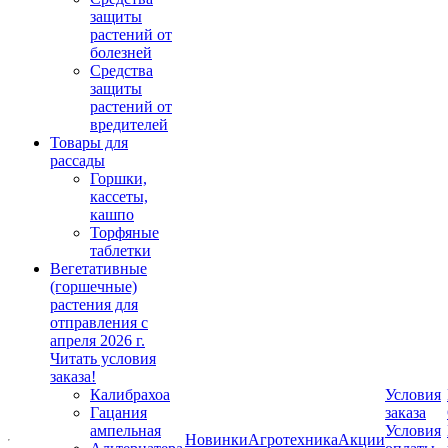
защиты
растений от
болезней
Средства
защиты
растений от
вредителей
Товары для
рассады
Горшки,
кассеты,
кашпо
Торфяные
таблетки
Вегетативные
(горшечные)
растения для
отправления с
апреля 2026 г.
Читать условия
заказа!
Калибрахоа
Условия
Гацания
заказа
ампельная
Условия
Новинки
Агротехника
Акции