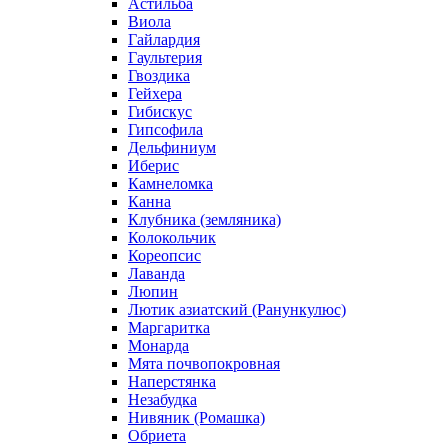
Астильба
Виола
Гайлардия
Гаультерия
Гвоздика
Гейхера
Гибискус
Гипсофила
Дельфиниум
Иберис
Камнеломка
Канна
Клубника (земляника)
Колокольчик
Кореопсис
Лаванда
Люпин
Лютик азиатский (Ранункулюс)
Маргаритка
Монарда
Мята почвопокровная
Наперстянка
Незабудка
Нивяник (Ромашка)
Обриета