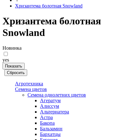
-
Хризантема болотная Snowland
Хризантема болотная
Snowland
Новинка
yes
Агротехника
Семена цветов
Семена однолетних цветов
Агератум
Алиссум
Альтернатера
Астра
Бакопа
Бальзамин
Бархатцы
Бегония