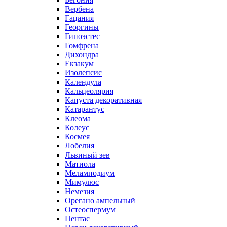
Вербена
Гацания
Георгины
Гипоэстес
Гомфрена
Дихондра
Екзакум
Изолепсис
Календула
Кальцеолярия
Капуста декоративная
Катарантус
Клеома
Колеус
Космея
Лобелия
Львиный зев
Матиола
Меламподиум
Мимулюс
Немезия
Орегано ампельный
Остеоспермум
Пентас