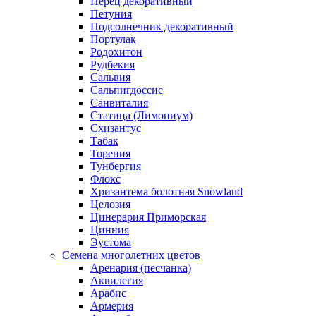
Перец декоративный
Петуния
Подсолнечник декоративный
Портулак
Родохитон
Рудбекия
Сальвия
Сальпигдоссис
Санвиталия
Статица (Лимониум)
Схизантус
Табак
Торения
Тунбергия
Флокс
Хризантема болотная Snowland
Целозия
Цинерария Приморская
Цинния
Эустома
Семена многолетних цветов
Аренария (песчанка)
Аквилегия
Арабис
Армерия