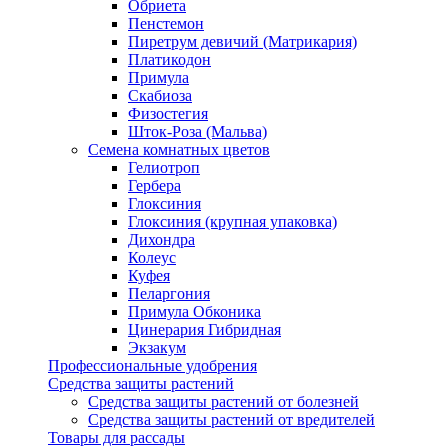
Обриета
Пенстемон
Пиретрум девичий (Матрикария)
Платикодон
Примула
Скабиоза
Физостегия
Шток-Роза (Мальва)
Семена комнатных цветов
Гелиотроп
Гербера
Глоксиния
Глоксиния (крупная упаковка)
Дихондра
Колеус
Куфея
Пеларгония
Примула Обконика
Цинерария Гибридная
Экзакум
Профессиональные удобрения
Средства защиты растений
Средства защиты растений от болезней
Средства защиты растений от вредителей
Товары для рассады