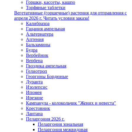
Горшки, кассеты, кашпо
Торфяные таблетки
Вегетативные (горшечные) растения для отправления с
апреля 2026 г. Читать условия заказа!
Калибрахоа
Гацания ампельная
Альтернатера
Аптения
Бальзамины
Будра
Вербейник
Вербена
Гвоздика ампельная
Гелиотроп
Георгины Бордюные
Дуранта
Изолепсис
Ипомея
Ирезине
Кампанула - колокольчик "Жених и невеста"
Крестовник
Лантана
Пеларгония 2026 г.
Пеларгония зональная
Пеларгония межвидовая