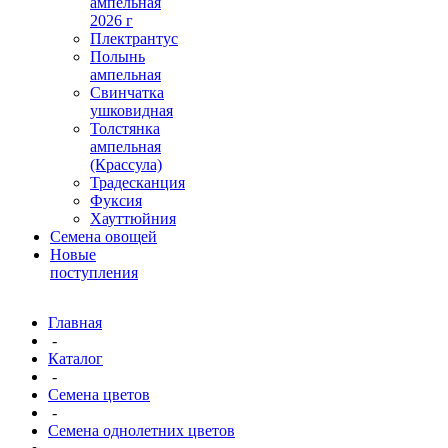
ампельная
2026 г
Плектрантус
Полынь
ампельная
Свинчатка
ушковидная
Толстянка
ампельная
(Крассула)
Традесканция
Фуксия
Хауттюйния
Семена овощей
Новые
поступления
Главная
-
Каталог
-
Семена цветов
-
Семена однолетних цветов