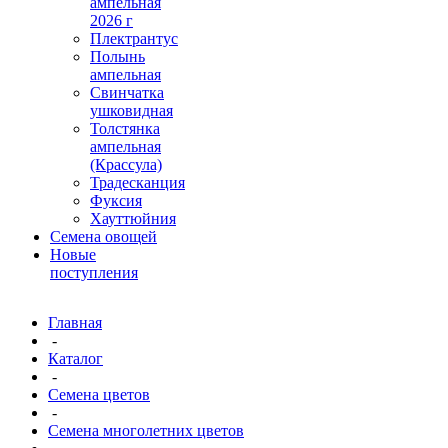
ампельная
2026 г
Плектрантус
Полынь
ампельная
Свинчатка
ушковидная
Толстянка
ампельная
(Крассула)
Традесканция
Фуксия
Хауттюйния
Семена овощей
Новые
поступления
Главная
-
Каталог
-
Семена цветов
-
Семена многолетних цветов