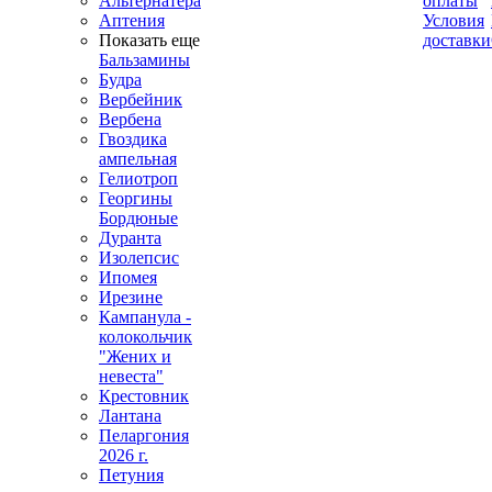
Альтернатера
оплаты
Аптения
Условия
Показать еще
доставки
Бальзамины
Будра
Вербейник
Вербена
Гвоздика
ампельная
Гелиотроп
Георгины
Бордюные
Дуранта
Изолепсис
Ипомея
Ирезине
Кампанула -
колокольчик
"Жених и
невеста"
Крестовник
Лантана
Пеларгония
2026 г.
Петуния