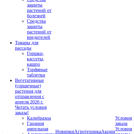
защиты
растений от
болезней
Средства
защиты
растений от
вредителей
Товары для
рассады
Горшки,
кассеты,
кашпо
Торфяные
таблетки
Вегетативные
(горшечные)
растения для
отправления с
апреля 2026 г.
Читать условия
заказа!
Калибрахоа
Условия
Гацания
заказа
ампельная
Условия
Новинки
Агротехника
Акции