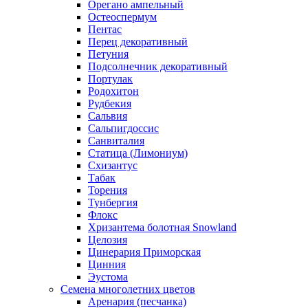
Орегано ампельный
Остеоспермум
Пентас
Перец декоративный
Петуния
Подсолнечник декоративный
Портулак
Родохитон
Рудбекия
Сальвия
Сальпигдоссис
Санвиталия
Статица (Лимониум)
Схизантус
Табак
Торения
Тунбергия
Флокс
Хризантема болотная Snowland
Целозия
Цинерария Приморская
Цинния
Эустома
Семена многолетних цветов
Аренария (песчанка)