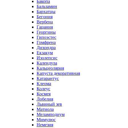
Бакопа
Бальзамин
Бархатцы
Бегония
Вербена
Гацания
Георгины
Гипоэстес
Гомфрена
Дихондра
Екзакум
Изолепсис
Календула
Кальцеолярия
Капуста декоративная
Катарантус
Клеома
Колеус
Космея
Лобелия
Львиный зев
Матиола
Меламподиум
Мимулюс
Немезия