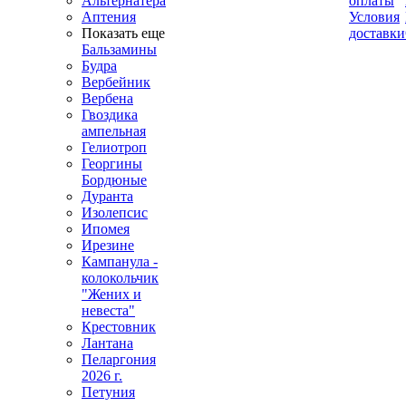
Альтернатера
оплаты
Аптения
Условия
Показать еще
доставки
Бальзамины
Будра
Вербейник
Вербена
Гвоздика
ампельная
Гелиотроп
Георгины
Бордюные
Дуранта
Изолепсис
Ипомея
Ирезине
Кампанула -
колокольчик
"Жених и
невеста"
Крестовник
Лантана
Пеларгония
2026 г.
Петуния