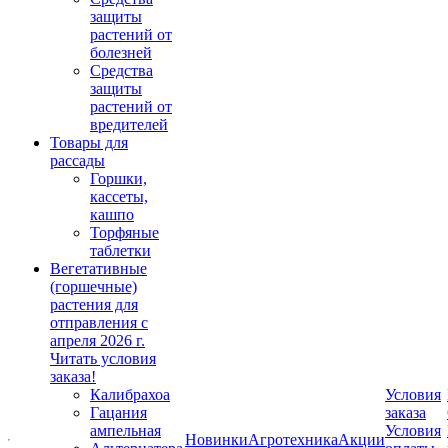
защиты
растений от
болезней
Средства
защиты
растений от
вредителей
Товары для
рассады
Горшки,
кассеты,
кашпо
Торфяные
таблетки
Вегетативные
(горшечные)
растения для
отправления с
апреля 2026 г.
Читать условия
заказа!
Калибрахоа
Условия
Гацания
заказа
ампельная
Условия
Новинки
Агротехника
Акции