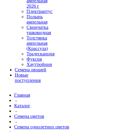
ампельная
2026 г
Плектрантус
Полынь
ампельная
Свинчатка
ушковидная
Толстянка
ампельная
(Крассула)
Традесканция
Фуксия
Хауттюйния
Семена овощей
Новые
поступления
Главная
-
Каталог
-
Семена цветов
-
Семена однолетних цветов