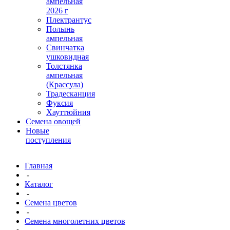
ампельная
2026 г
Плектрантус
Полынь
ампельная
Свинчатка
ушковидная
Толстянка
ампельная
(Крассула)
Традесканция
Фуксия
Хауттюйния
Семена овощей
Новые
поступления
Главная
-
Каталог
-
Семена цветов
-
Семена многолетних цветов