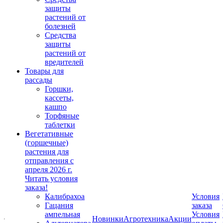
защиты
растений от
болезней
Средства
защиты
растений от
вредителей
Товары для
рассады
Горшки,
кассеты,
кашпо
Торфяные
таблетки
Вегетативные
(горшечные)
растения для
отправления с
апреля 2026 г.
Читать условия
заказа!
Калибрахоа
Условия
Гацания
заказа
ампельная
Условия
Новинки
Агротехника
Акции