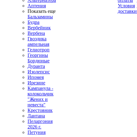
Альтернатера
оплаты
Аптения
Условия
Показать еще
доставки
Бальзамины
Будра
Вербейник
Вербена
Гвоздика
ампельная
Гелиотроп
Георгины
Бордюные
Дуранта
Изолепсис
Ипомея
Ирезине
Кампанула -
колокольчик
"Жених и
невеста"
Крестовник
Лантана
Пеларгония
2026 г.
Петуния