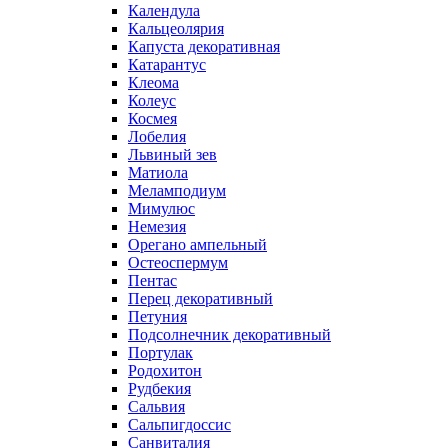
Календула
Кальцеолярия
Капуста декоративная
Катарантус
Клеома
Колеус
Космея
Лобелия
Львиный зев
Матиола
Меламподиум
Мимулюс
Немезия
Орегано ампельный
Остеоспермум
Пентас
Перец декоративный
Петуния
Подсолнечник декоративный
Портулак
Родохитон
Рудбекия
Сальвия
Сальпигдоссис
Санвиталия