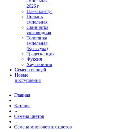
ампельная
2026 г
Плектрантус
Полынь
ампельная
Свинчатка
ушковидная
Толстянка
ампельная
(Крассула)
Традесканция
Фуксия
Хауттюйния
Семена овощей
Новые
поступления
Главная
-
Каталог
-
Семена цветов
-
Семена многолетних цветов