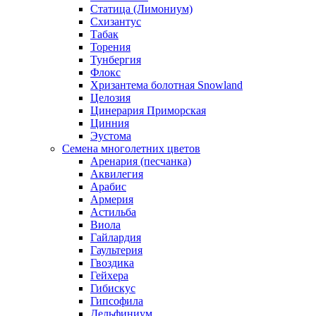
Статица (Лимониум)
Схизантус
Табак
Торения
Тунбергия
Флокс
Хризантема болотная Snowland
Целозия
Цинерария Приморская
Цинния
Эустома
Семена многолетних цветов
Аренария (песчанка)
Аквилегия
Арабис
Армерия
Астильба
Виола
Гайлардия
Гаультерия
Гвоздика
Гейхера
Гибискус
Гипсофила
Дельфиниум