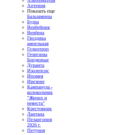
Альтернатера
Аптения
Показать еще
Бальзамины
Будра
Вербейник
Вербена
Гвоздика
ампельная
Гелиотроп
Георгины
Бордюные
Дуранта
Изолепсис
Ипомея
Ирезине
Кампанула -
колокольчик
"Жених и
невеста"
Крестовник
Лантана
Пеларгония
2026 г.
Петуния