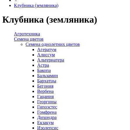
-
Клубника (земляника)
Клубника (земляника)
Агротехника
Семена цветов
Семена однолетних цветов
Агератум
Алиссум
Альтернатера
Астра
Бакопа
Бальзамин
Бархатцы
Бегония
Вербена
Гацания
Георгины
Гипоэстес
Гомфрена
Дихондра
Екзакум
Изолепсис