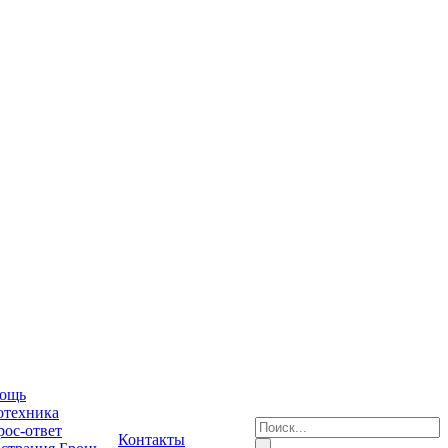
ощь
отехника
ос-ответ
Контакты