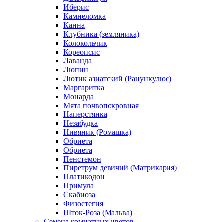
Иберис
Камнеломка
Канна
Клубника (земляника)
Колокольчик
Кореопсис
Лаванда
Люпин
Лютик азиатский (Ранункулюс)
Маргаритка
Монарда
Мята почвопокровная
Наперстянка
Незабудка
Нивяник (Ромашка)
Обриета
Обриета
Пенстемон
Пиретрум девичий (Матрикария)
Платикодон
Примула
Скабиоза
Физостегия
Шток-Роза (Мальва)
Семена комнатных цветов