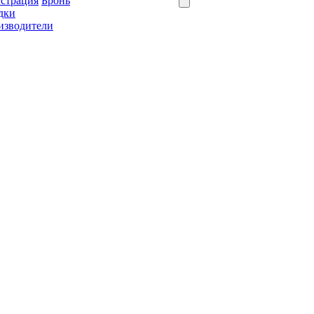
истрация
Бронь
дки
изводители