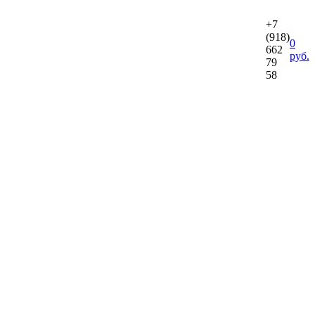
+7
(918)
0
662
руб.
79
58