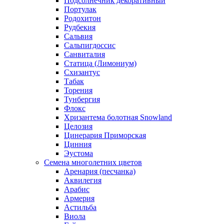
Подсолнечник декоративный
Портулак
Родохитон
Рудбекия
Сальвия
Сальпигдоссис
Санвиталия
Статица (Лимониум)
Схизантус
Табак
Торения
Тунбергия
Флокс
Хризантема болотная Snowland
Целозия
Цинерария Приморская
Цинния
Эустома
Семена многолетних цветов
Аренария (песчанка)
Аквилегия
Арабис
Армерия
Астильба
Виола