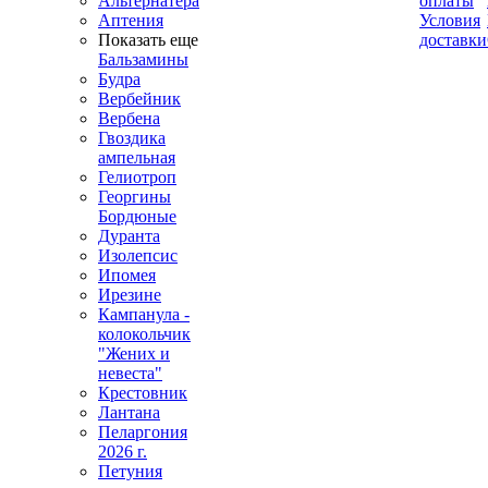
Альтернатера
оплаты
Аптения
Условия
Показать еще
доставки
Бальзамины
Будра
Вербейник
Вербена
Гвоздика
ампельная
Гелиотроп
Георгины
Бордюные
Дуранта
Изолепсис
Ипомея
Ирезине
Кампанула -
колокольчик
"Жених и
невеста"
Крестовник
Лантана
Пеларгония
2026 г.
Петуния