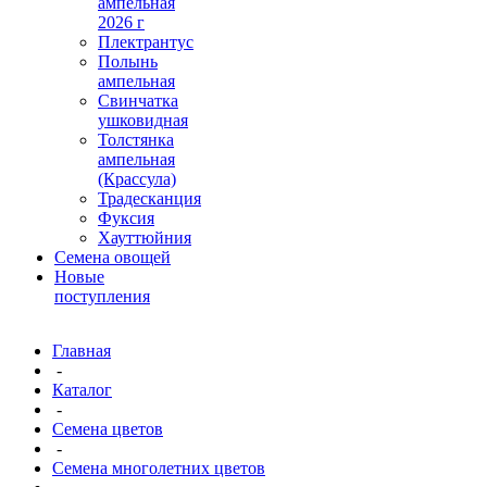
ампельная
2026 г
Плектрантус
Полынь
ампельная
Свинчатка
ушковидная
Толстянка
ампельная
(Крассула)
Традесканция
Фуксия
Хауттюйния
Семена овощей
Новые
поступления
Главная
-
Каталог
-
Семена цветов
-
Семена многолетних цветов