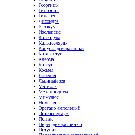
Георгины
Гипоэстес
Гомфрена
Дихондра
Екзакум
Изолепсис
Календула
Кальцеолярия
Капуста декоративная
Катарантус
Клеома
Колеус
Космея
Лобелия
Львиный зев
Матиола
Меламподиум
Мимулюс
Немезия
Орегано ампельный
Остеоспермум
Пентас
Перец декоративный
Петуния