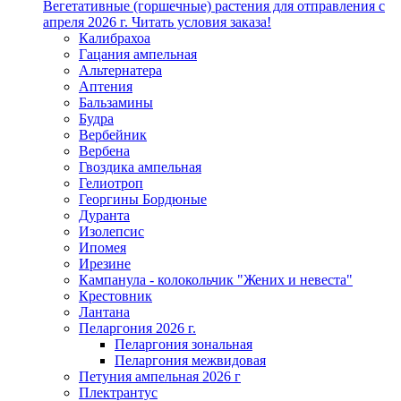
Вегетативные (горшечные) растения для отправления с
апреля 2026 г. Читать условия заказа!
Калибрахоа
Гацания ампельная
Альтернатера
Аптения
Бальзамины
Будра
Вербейник
Вербена
Гвоздика ампельная
Гелиотроп
Георгины Бордюные
Дуранта
Изолепсис
Ипомея
Ирезине
Кампанула - колокольчик "Жених и невеста"
Крестовник
Лантана
Пеларгония 2026 г.
Пеларгония зональная
Пеларгония межвидовая
Петуния ампельная 2026 г
Плектрантус