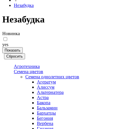
-
Незабудка
Незабудка
Новинка
yes
Агротехника
Семена цветов
Семена однолетних цветов
Агератум
Алиссум
Альтернатера
Астра
Бакопа
Бальзамин
Бархатцы
Бегония
Вербена
Гацания