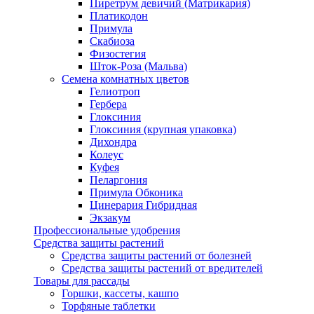
Пиретрум девичий (Матрикария)
Платикодон
Примула
Скабиоза
Физостегия
Шток-Роза (Мальва)
Семена комнатных цветов
Гелиотроп
Гербера
Глоксиния
Глоксиния (крупная упаковка)
Дихондра
Колеус
Куфея
Пеларгония
Примула Обконика
Цинерария Гибридная
Экзакум
Профессиональные удобрения
Средства защиты растений
Средства защиты растений от болезней
Средства защиты растений от вредителей
Товары для рассады
Горшки, кассеты, кашпо
Торфяные таблетки