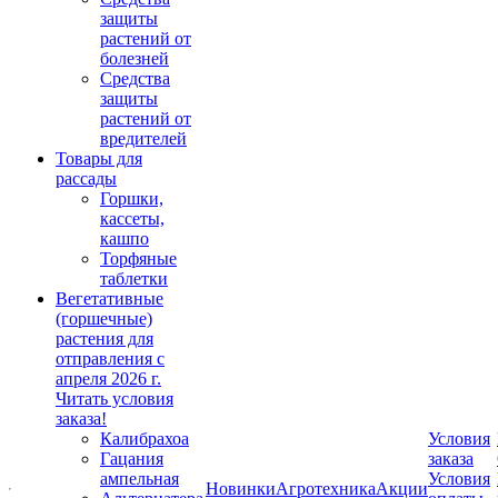
защиты
растений от
болезней
Средства
защиты
растений от
вредителей
Товары для
рассады
Горшки,
кассеты,
кашпо
Торфяные
таблетки
Вегетативные
(горшечные)
растения для
отправления с
апреля 2026 г.
Читать условия
заказа!
Калибрахоа
Условия
Гацания
заказа
ампельная
Условия
Новинки
Агротехника
Акции