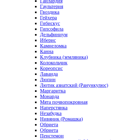
Гайлардия
Гаультерия
Гвоздика
Гейхера
Гибискус
Гипсофила
Дельфиниум
Иберис
Камнеломка
Канна
Клубника (земляника)
Колокольчик
Кореопсис
Лаванда
Люпин
Лютик азиатский (Ранункулюс)
Маргаритка
Монарда
Мята почвопокровная
Наперстянка
Незабудка
Нивяник (Ромашка)
Обриета
Обриета
Пенстемон