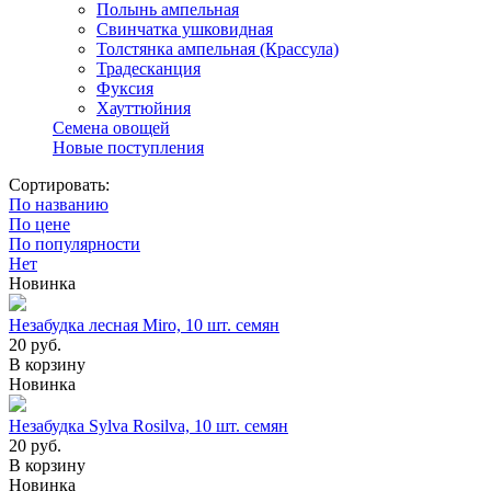
Полынь ампельная
Свинчатка ушковидная
Толстянка ампельная (Крассула)
Традесканция
Фуксия
Хауттюйния
Семена овощей
Новые поступления
Сортировать:
По названию
По цене
По популярности
Нет
Новинка
Незабудка лесная Miro, 10 шт. семян
20
руб.
В корзину
Новинка
Незабудка Sylva Rosilva, 10 шт. семян
20
руб.
В корзину
Новинка