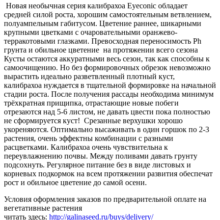
Новая необычная серия калибрахоа Eyeconic обладает
средней силой роста, хорошим самостоятельным ветвлением,
полуампельным габитусом. Цветение раннее, шикарными
крупными цветками с очаровательными оранжево-
терракотовыми глазками. Превосходная переносимость Ph
грунта и обильное цветение на протяжении всего сезона
Кусты остаются аккуратными весь сезон, так как способны к
самоочищению. Но без формировочных обрезок невозможно
вырастить идеально разветвленный плотный куст,
калибрахоа нуждается в тщательной формировке на начальной
стадии роста. После получения рассады необходима минимум
трёхкратная прищипка, отрастающие новые побеги
отрезаются над 5-6 листом, не давать цвести пока полностью
не сформируется куст! Срезанные верхушки хорошо
укореняются. Оптимально высаживать в один горшок по 2-3
растения, очень эффектны комбинации с разными
расцветками. Калибрахоа очень чувствительна к
переувлажнению почвы. Между поливами давать грунту
подсохнуть. Регулярное питание без в виде листовых и
корневых подкормок на всем протяжении развития обеспечат
рост и обильное цветение до самой осени.
Условия оформления заказов по предварительной оплате на
вегетативные растения
читать здесь:
http://galinaseed.ru/buys/delivery/