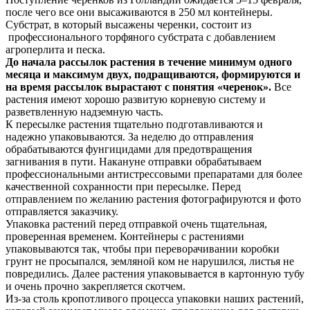
после чего все они высаживаются в 250 мл контейнеры.
Субстрат, в который высажены черенки, состоит из
профессионального торфяного субстрата с добавлением
агроперлита и песка.
До начала рассылок растения в течение минимум одного
месяца и максимум двух, подращиваются, формируются и
на время рассылок вырастают с понятия «черенок».
Все
растения имеют хорошо развитую корневую систему и
разветвленную надземную часть.
К пересылке растения тщательно подготавливаются и
надежно упаковываются. За неделю до отправления
обрабатываются фунгицидами для предотвращения
загнивания в пути. Накануне отправки обрабатываем
профессиональными антистрессовыми препаратами для более
качественной сохранности при пересылке. Перед
отправлением по желанию растения фотографируются и фото
отправляется заказчику.
Упаковка растений перед отправкой очень тщательная,
проверенная временем. Контейнеры с растениями
упаковываются так, чтобы при переворачивании коробки
грунт не просыпался, земляной ком не нарушился, листья не
повредились. Далее растения упаковывается в картонную тубу
и очень прочно закрепляется скотчем.
Из-за столь кропотливого процесса упаковки наших растений,