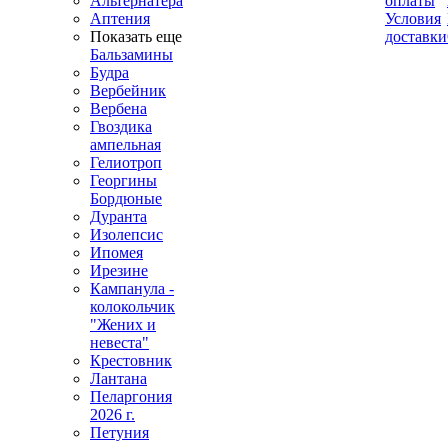
Альтернатера
оплаты
Аптения
Условия
Показать еще
доставки
Бальзамины
Будра
Вербейник
Вербена
Гвоздика
ампельная
Гелиотроп
Георгины
Бордюные
Дуранта
Изолепсис
Ипомея
Ирезине
Кампанула -
колокольчик
"Жених и
невеста"
Крестовник
Лантана
Пеларгония
2026 г.
Петуния