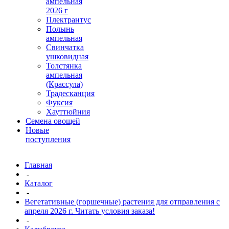
ампельная
2026 г
Плектрантус
Полынь
ампельная
Свинчатка
ушковидная
Толстянка
ампельная
(Крассула)
Традесканция
Фуксия
Хауттюйния
Семена овощей
Новые
поступления
Главная
-
Каталог
-
Вегетативные (горшечные) растения для отправления с
апреля 2026 г. Читать условия заказа!
-