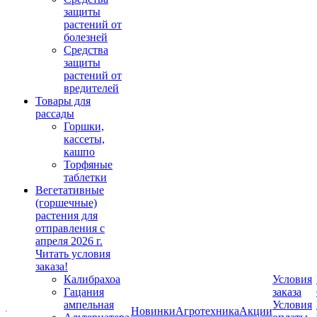
защиты
растений от
болезней
Средства
защиты
растений от
вредителей
Товары для
рассады
Горшки,
кассеты,
кашпо
Торфяные
таблетки
Вегетативные
(горшечные)
растения для
отправления с
апреля 2026 г.
Читать условия
заказа!
Калибрахоа
Условия
Гацания
заказа
ампельная
Условия
Новинки
Агротехника
Акции