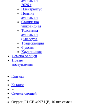
ампельная
2026 г
Плектрантус
Полынь
ампельная
Свинчатка
ушковидная
Толстянка
ампельная
(Крассула)
Традесканция
Фуксия
Хауттюйния
Семена овощей
Новые
поступления
Главная
-
Каталог
-
Семена овощей
-
Огурец F1 СВ 4097 ЦВ, 10 шт. семян