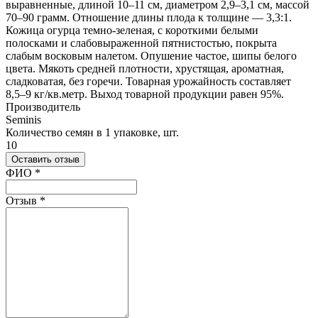
выравненные, длиной 10–11 см, диаметром 2,9–3,1 см, массой
70–90 грамм. Отношение длины плода к толщине — 3,3:1.
Кожица огурца темно-зеленая, с короткими белыми
полосками и слабовыраженной пятнистостью, покрыта
слабым восковым налетом. Опушение частое, шипы белого
цвета. Мякоть средней плотности, хрустящая, ароматная,
сладковатая, без горечи. Товарная урожайность составляет
8,5–9 кг/кв.метр. Выход товарной продукции равен 95%.
Производитель
Seminis
Количество семян в 1 упаковке, шт.
10
Оставить отзыв
Ваш отзыв был отправлен!
ФИО
*
Отзыв
*