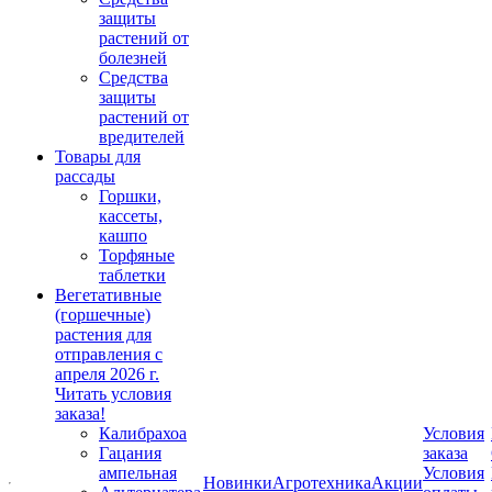
защиты
растений от
болезней
Средства
защиты
растений от
вредителей
Товары для
рассады
Горшки,
кассеты,
кашпо
Торфяные
таблетки
Вегетативные
(горшечные)
растения для
отправления с
апреля 2026 г.
Читать условия
заказа!
Калибрахоа
Условия
Гацания
заказа
ампельная
Условия
Новинки
Агротехника
Акции