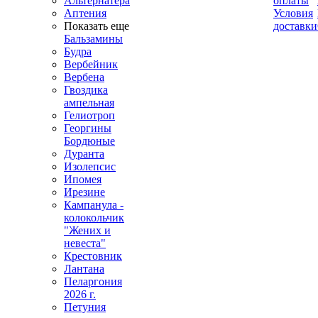
Альтернатера
оплаты
Аптения
Условия
Показать еще
доставки
Бальзамины
Будра
Вербейник
Вербена
Гвоздика
ампельная
Гелиотроп
Георгины
Бордюные
Дуранта
Изолепсис
Ипомея
Ирезине
Кампанула -
колокольчик
"Жених и
невеста"
Крестовник
Лантана
Пеларгония
2026 г.
Петуния