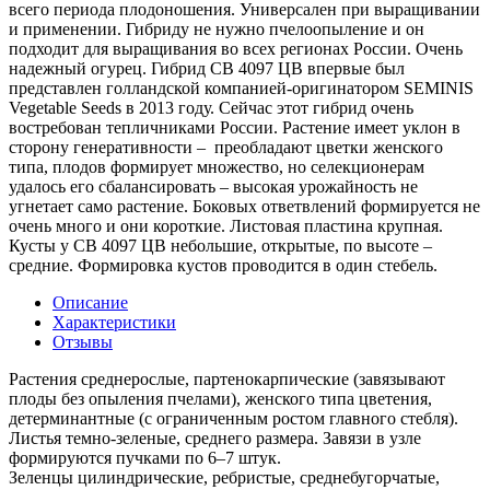
всего периода плодоношения. Универсален при выращивании
и применении. Гибриду не нужно пчелоопыление и он
подходит для выращивания во всех регионах России. Очень
надежный огурец. Гибрид СВ 4097 ЦВ впервые был
представлен голландской компанией-оригинатором SEMINIS
Vegetable Seeds в 2013 году. Сейчас этот гибрид очень
востребован тепличниками России. Растение имеет уклон в
сторону генеративности – преобладают цветки женского
типа, плодов формирует множество, но селекционерам
удалось его сбалансировать – высокая урожайность не
угнетает само растение. Боковых ответвлений формируется не
очень много и они короткие. Листовая пластина крупная.
Кусты у СВ 4097 ЦВ небольшие, открытые, по высоте –
средние. Формировка кустов проводится в один стебель.
Описание
Характеристики
Отзывы
Растения среднерослые, партенокарпические (завязывают
плоды без опыления пчелами), женского типа цветения,
детерминантные (с ограниченным ростом главного стебля).
Листья темно-зеленые, среднего размера. Завязи в узле
формируются пучками по 6–7 штук.
Зеленцы цилиндрические, ребристые, среднебугорчатые,