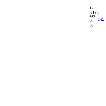
+7
(918)
0
662
руб.
79
58