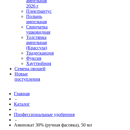
ампельная
2026 г
Плектрантус
Полынь
ампельная
Свинчатка
ушковидная
Толстянка
ампельная
(Крассула)
Традесканция
Фуксия
Хауттюйния
Семена овощей
Новые
поступления
Главная
-
Каталог
-
Профессиональные удобрения
-
Аминокат 30% (ручная фасовка), 50 мл