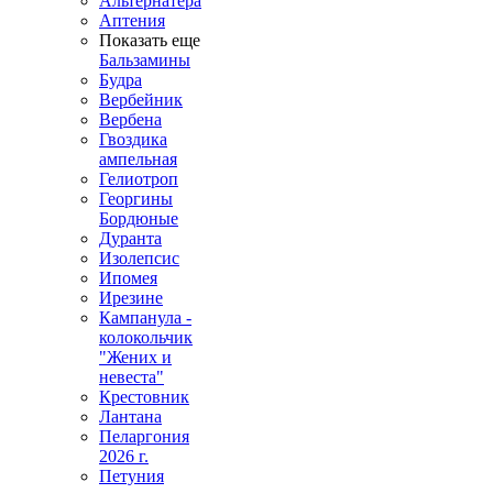
Альтернатера
Аптения
Показать еще
Бальзамины
Будра
Вербейник
Вербена
Гвоздика
ампельная
Гелиотроп
Георгины
Бордюные
Дуранта
Изолепсис
Ипомея
Ирезине
Кампанула -
колокольчик
"Жених и
невеста"
Крестовник
Лантана
Пеларгония
2026 г.
Петуния