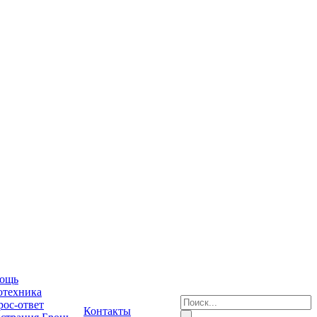
ощь
отехника
ос-ответ
Контакты