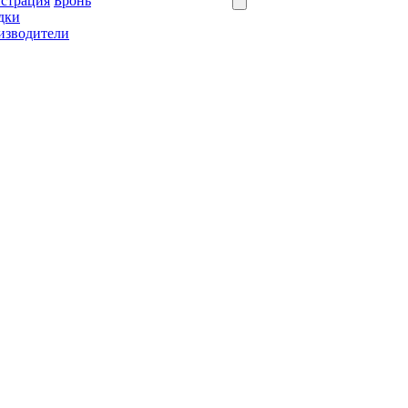
истрация
Бронь
дки
изводители