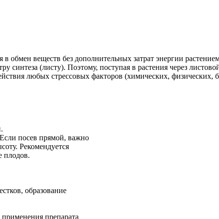
 в обмен веществ без дополнительных зат­рат энергии растение
у синтеза (листу). Поэтому, поступая в растения через листовой
здействия любых стрессовых факторов (химических, физических,
.
 Если посев прямой, важно
ысоту. Рекомендуется
е плодов.
естков, образование
й применения препарата