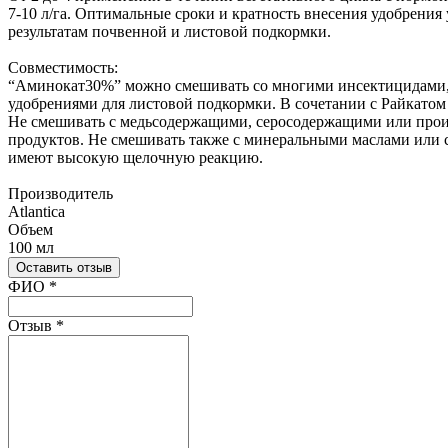
7-10 л/га. Оптимальные сроки и кратность внесения удобрения
результатам почвенной и листовой подкормки.
Совместимость:
“Аминокат30%” можно смешивать со многими инсектицидами
удобрениями для листовой подкормки. В сочетании с Райкатом
Не смешивать с медьсодержащими, серосодержащими или про
продуктов. Не смешивать также с минеральными маслами или 
имеют высокую щелочную реакцию.
Производитель
Atlantica
Объем
100 мл
Оставить отзыв
Ваш отзыв был отправлен!
ФИО
*
Отзыв
*