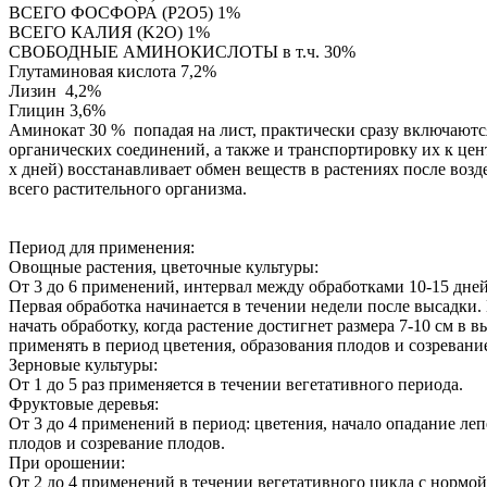
ВСЕГО ФОСФОРА (P2O5) 1%
ВСЕГО КАЛИЯ (K2O) 1%
СВОБОДНЫЕ АМИНОКИСЛОТЫ в т.ч. 30%
Глутаминовая кислота 7,2%
Лизин 4,2%
Глицин 3,6%
Аминокат 30 % попадая на лист, практически сразу включаются
органических соединений, а также и транспортировку их к центр
х дней) восстанавливает обмен веществ в растениях после во
всего растительного организма.
Период для применения:
Овощные растения, цветочные культуры:
От 3 до 6 применений, интервал между обработками 10-15 дней
Первая обработка начинается в течении недели после высадки.
начать обработку, когда растение достигнет размера 7-10 см в в
применять в период цветения, образования плодов и созревани
Зерновые культуры:
От 1 до 5 раз применяется в течении вегетативного периода.
Фруктовые деревья:
От 3 до 4 применений в период: цветения, начало опадание леп
плодов и созревание плодов.
При орошении:
От 2 до 4 применений в течении вегетативного цикла с нормо