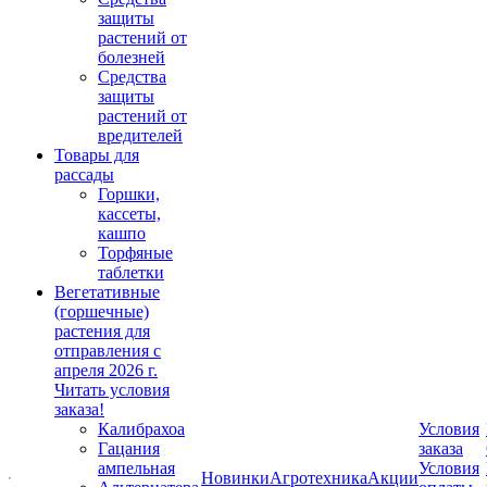
защиты
растений от
болезней
Средства
защиты
растений от
вредителей
Товары для
рассады
Горшки,
кассеты,
кашпо
Торфяные
таблетки
Вегетативные
(горшечные)
растения для
отправления с
апреля 2026 г.
Читать условия
заказа!
Калибрахоа
Условия
Гацания
заказа
ампельная
Условия
Новинки
Агротехника
Акции