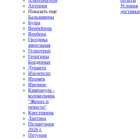
Альтернатера
оплаты
Аптения
Условия
Показать еще
доставки
Бальзамины
Будра
Вербейник
Вербена
Гвоздика
ампельная
Гелиотроп
Георгины
Бордюные
Дуранта
Изолепсис
Ипомея
Ирезине
Кампанула -
колокольчик
"Жених и
невеста"
Крестовник
Лантана
Пеларгония
2026 г.
Петуния