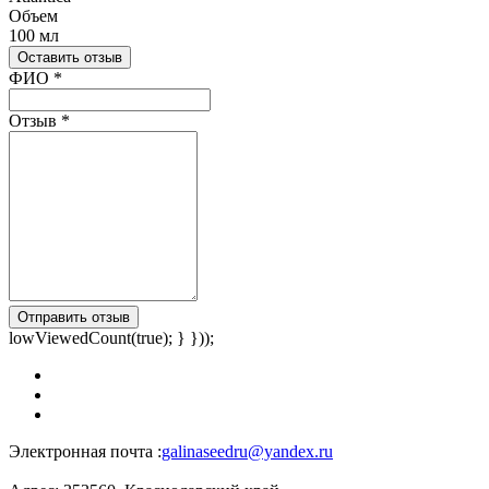
Объем
100 мл
Оставить отзыв
Ваш отзыв был отправлен!
ФИО
*
Отзыв
*
Отправить отзыв
lowViewedCount(true); } }));
Электронная почта :
galinaseedru@yandex.ru