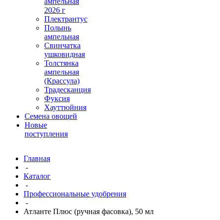
ампельная
2026 г
Плектрантус
Полынь
ампельная
Свинчатка
ушковидная
Толстянка
ампельная
(Крассула)
Традесканция
Фуксия
Хауттюйния
Семена овощей
Новые
поступления
Главная
-
Каталог
-
Профессиональные удобрения
-
Атланте Плюс (ручная фасовка), 50 мл