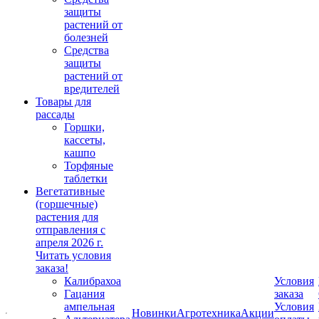
защиты
растений от
болезней
Средства
защиты
растений от
вредителей
Товары для
рассады
Горшки,
кассеты,
кашпо
Торфяные
таблетки
Вегетативные
(горшечные)
растения для
отправления с
апреля 2026 г.
Читать условия
заказа!
Калибрахоа
Условия
Гацания
заказа
ампельная
Условия
Новинки
Агротехника
Акции