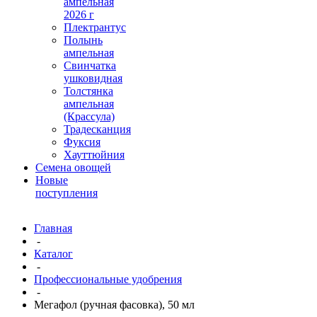
ампельная
2026 г
Плектрантус
Полынь
ампельная
Свинчатка
ушковидная
Толстянка
ампельная
(Крассула)
Традесканция
Фуксия
Хауттюйния
Семена овощей
Новые
поступления
Главная
-
Каталог
-
Профессиональные удобрения
-
Мегафол (ручная фасовка), 50 мл