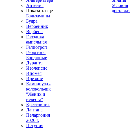
Альтернатера
оплаты
Аптения
Условия
Показать еще
доставки
Бальзамины
Будра
Вербейник
Вербена
Гвоздика
ампельная
Гелиотроп
Георгины
Бордюные
Дуранта
Изолепсис
Ипомея
Ирезине
Кампанула -
колокольчик
"Жених и
невеста"
Крестовник
Лантана
Пеларгония
2026 г.
Петуния