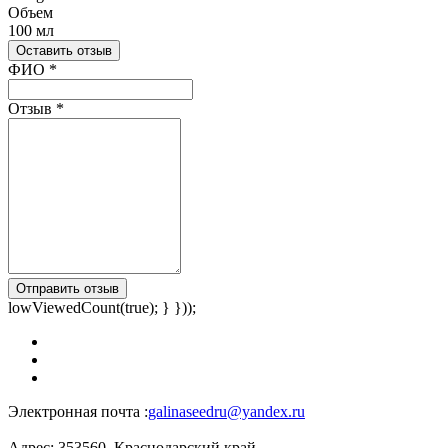
Объем
100 мл
Оставить отзыв
Ваш отзыв был отправлен!
ФИО
*
Отзыв
*
Отправить отзыв
lowViewedCount(true); } }));
Электронная почта :
galinaseedru@yandex.ru
Адрес:
353560, Краснодарский край,