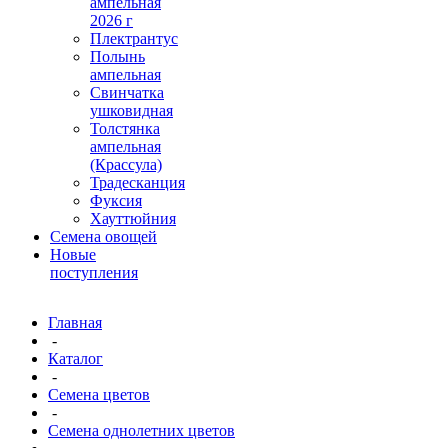
ампельная
2026 г
Плектрантус
Полынь
ампельная
Свинчатка
ушковидная
Толстянка
ампельная
(Крассула)
Традесканция
Фуксия
Хауттюйния
Семена овощей
Новые
поступления
Главная
-
Каталог
-
Семена цветов
-
Семена однолетних цветов