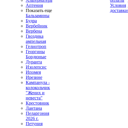
Альтернатера
оплаты
Аптения
Условия
Показать еще
доставки
Бальзамины
Будра
Вербейник
Вербена
Гвоздика
ампельная
Гелиотроп
Георгины
Бордюные
Дуранта
Изолепсис
Ипомея
Ирезине
Кампанула -
колокольчик
"Жених и
невеста"
Крестовник
Лантана
Пеларгония
2026 г.
Петуния