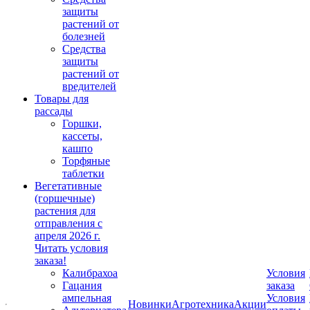
защиты
растений от
болезней
Средства
защиты
растений от
вредителей
Товары для
рассады
Горшки,
кассеты,
кашпо
Торфяные
таблетки
Вегетативные
(горшечные)
растения для
отправления с
апреля 2026 г.
Читать условия
заказа!
Калибрахоа
Условия
Гацания
заказа
ампельная
Условия
Новинки
Агротехника
Акции