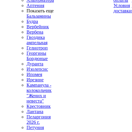
Альтернатера
оплаты
Аптения
Условия
Показать еще
доставки
Бальзамины
Будра
Вербейник
Вербена
Гвоздика
ампельная
Гелиотроп
Георгины
Бордюные
Дуранта
Изолепсис
Ипомея
Ирезине
Кампанула -
колокольчик
"Жених и
невеста"
Крестовник
Лантана
Пеларгония
2026 г.
Петуния