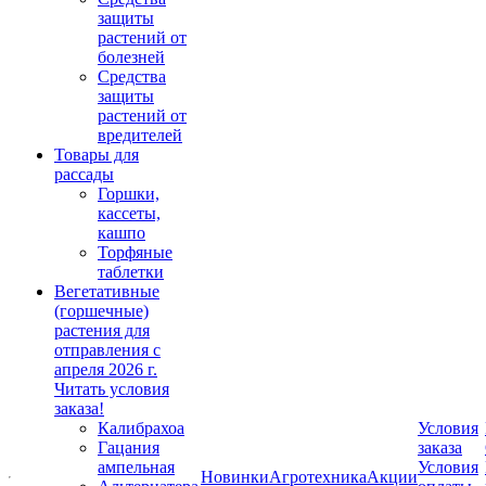
защиты
растений от
болезней
Средства
защиты
растений от
вредителей
Товары для
рассады
Горшки,
кассеты,
кашпо
Торфяные
таблетки
Вегетативные
(горшечные)
растения для
отправления с
апреля 2026 г.
Читать условия
заказа!
Калибрахоа
Условия
Гацания
заказа
ампельная
Условия
Новинки
Агротехника
Акции