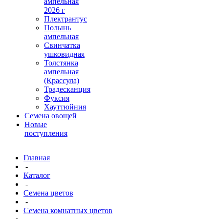
ампельная
2026 г
Плектрантус
Полынь
ампельная
Свинчатка
ушковидная
Толстянка
ампельная
(Крассула)
Традесканция
Фуксия
Хауттюйния
Семена овощей
Новые
поступления
Главная
-
Каталог
-
Семена цветов
-
Семена комнатных цветов