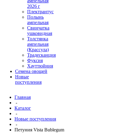
ампельная
2026 г
Плектрантус
Полынь
ампельная
Свинчатка
ушковидная
Толстянка
ампельная
(Крассула)
Традесканция
Фуксия
Хауттюйния
Семена овощей
Новые
поступления
Главная
-
Каталог
-
Новые поступления
-
Петуния Vista Bublegum