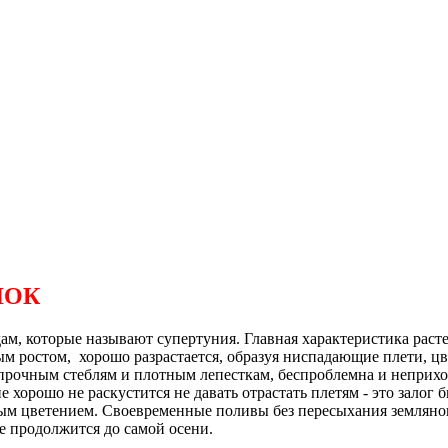
ЛОК
ам, которые называют супертуния. Главная характеристика расте
ым ростом, хорошо разрастается, образуя ниспадающие плети, ц
 прочным стеблям и плотным лепесткам, беспроблемна и неприхо
хорошо не раскустится не давать отрастать плетям - это залог
ильным цветением. Своевременные поливы без пересыхания землян
ие продолжится до самой осени.