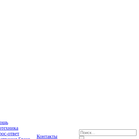
ощь
отехника
ос-ответ
Контакты