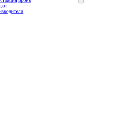
истрация
Бронь
дки
изводители