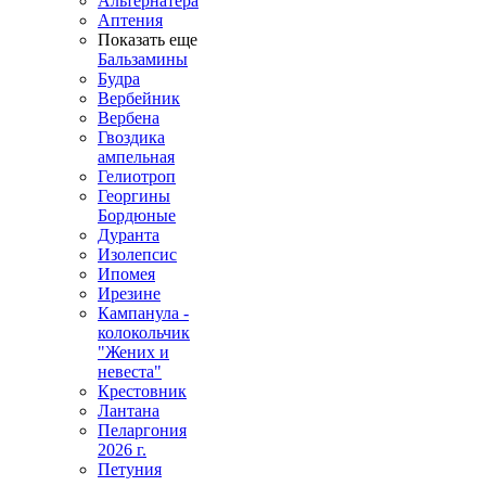
Альтернатера
Аптения
Показать еще
Бальзамины
Будра
Вербейник
Вербена
Гвоздика
ампельная
Гелиотроп
Георгины
Бордюные
Дуранта
Изолепсис
Ипомея
Ирезине
Кампанула -
колокольчик
"Жених и
невеста"
Крестовник
Лантана
Пеларгония
2026 г.
Петуния