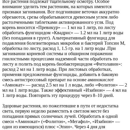
Все растения подлежат тщательному осмотру. Особое
внимание уделить тем растениям, на которых имеются
признаки загнивания. Все подгнившие веточки аккуратно
обрезаются, срезы обрабатываются древесным углем либо
растолченными таблетками активированного угля. Под
корень вносится «Превикур» — 1 мл на 1 литр, по листу
обработать фунгицидом «Квадрис» — 1.2 мл на 1 литр воды
(без попадания в грунт). Альтернативный фунгицид для
подавления болезнетворных микробов и бактерий Топсин М,
обработка по листу, расход 1, 1.5 гр. на 1 литр воды .При
загнивании корневой системы и обширном поражении
гнилостными процессами надземной части обработать по
листу и полить под корень биобактерицидом «Фитолавин»:
расход 2 мл на 1 литр воды. При листовых обработках,
применяя предложенные фунгициды, добавить в баковую
смесь антистрессовый препарат на основе аминокислот
«Амнокат» — расход 2.5 мл на 1 л воды, либо «Фолитон» — 2
мл на 1 литр воды. Также эффективный «Изабион» — 4 мл на
1 литр воды. Повторить эту процедуру через 8–10 дней.
Здоровые растения, но пожелтевшие в пути от недостатка
света, первую неделю разместить в светлом месте без
попадания прямых солнечных лучей. Обработать в одной
смеси «Аминокат» («Фолитон», «Мегафол», «Изабион» —
один из имеющихся) плюс «Эпин». Через 4 дня для