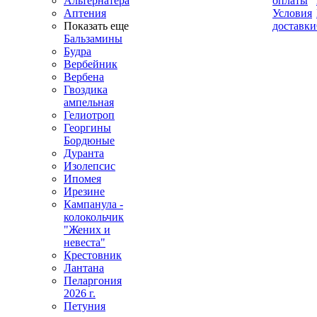
Альтернатера
оплаты
Аптения
Условия
Показать еще
доставки
Бальзамины
Будра
Вербейник
Вербена
Гвоздика
ампельная
Гелиотроп
Георгины
Бордюные
Дуранта
Изолепсис
Ипомея
Ирезине
Кампанула -
колокольчик
"Жених и
невеста"
Крестовник
Лантана
Пеларгония
2026 г.
Петуния