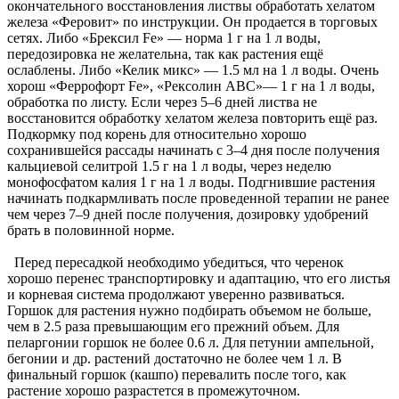
окончательного восстановления листвы обработать хелатом
железа «Феровит» по инструкции. Он продается в торговых
сетях. Либо «Брексил Fе» — норма 1 г на 1 л воды,
передозировка не желательна, так как растения ещё
ослаблены. Либо «Келик микс» — 1.5 мл на 1 л воды. Очень
хорош «Феррофорт Fe», «Рексолин АВС»— 1 г на 1 л воды,
обработка по листу. Если через 5–6 дней листва не
восстановится обработку хелатом железа повторить ещё раз.
Подкормку под корень для относительно хорошо
сохранившейся рассады начинать с 3–4 дня после получения
кальциевой селитрой 1.5 г на 1 л воды, через неделю
монофосфатом калия 1 г на 1 л воды. Подгнившие растения
начинать подкармливать после проведенной терапии не ранее
чем через 7–9 дней после получения, дозировку удобрений
брать в половинной норме.
Перед пересадкой необходимо убедиться, что черенок
хорошо перенес транспортировку и адаптацию, что его листья
и корневая система продолжают уверенно развиваться.
Горшок для растения нужно подбирать объемом не больше,
чем в 2.5 раза превышающим его прежний объем. Для
пеларгонии горшок не более 0.6 л. Для петунии ампельной,
бегонии и др. растений достаточно не более чем 1 л. В
финальный горшок (кашпо) перевалить после того, как
растение хорошо разрастется в промежуточном.