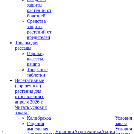
защиты
растений от
болезней
Средства
защиты
растений от
вредителей
Товары для
рассады
Горшки,
кассеты,
кашпо
Торфяные
таблетки
Вегетативные
(горшечные)
растения для
отправления с
апреля 2026 г.
Читать условия
заказа!
Калибрахоа
Условия
Гацания
заказа
ампельная
Условия
Новинки
Агротехника
Акции