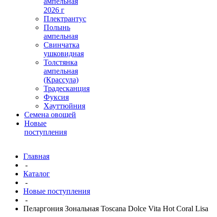
ампельная
2026 г
Плектрантус
Полынь
ампельная
Свинчатка
ушковидная
Толстянка
ампельная
(Крассула)
Традесканция
Фуксия
Хауттюйния
Семена овощей
Новые
поступления
Главная
-
Каталог
-
Новые поступления
-
Пеларгония Зональная Toscana Dolce Vita Hot Coral Lisa