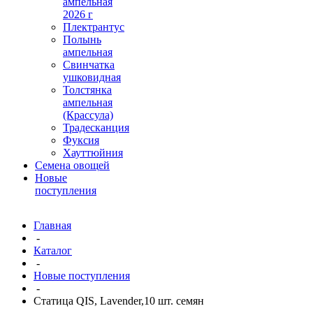
ампельная
2026 г
Плектрантус
Полынь
ампельная
Свинчатка
ушковидная
Толстянка
ампельная
(Крассула)
Традесканция
Фуксия
Хауттюйния
Семена овощей
Новые
поступления
Главная
-
Каталог
-
Новые поступления
-
Статица QIS, Lavender,10 шт. семян