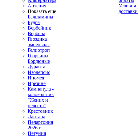
Альтернатера
оплаты
Аптения
Условия
Показать еще
доставки
Бальзамины
Будра
Вербейник
Вербена
Гвоздика
ампельная
Гелиотроп
Георгины
Бордюные
Дуранта
Изолепсис
Ипомея
Ирезине
Кампанула -
колокольчик
"Жених и
невеста"
Крестовник
Лантана
Пеларгония
2026 г.
Петуния