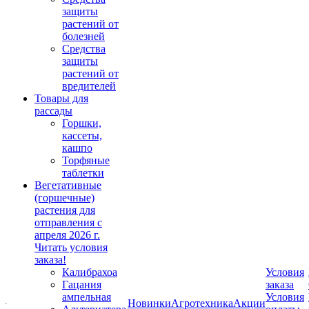
защиты
растений от
болезней
Средства
защиты
растений от
вредителей
Товары для
рассады
Горшки,
кассеты,
кашпо
Торфяные
таблетки
Вегетативные
(горшечные)
растения для
отправления с
апреля 2026 г.
Читать условия
заказа!
Калибрахоа
Условия
Гацания
заказа
ампельная
Условия
Новинки
Агротехника
Акции