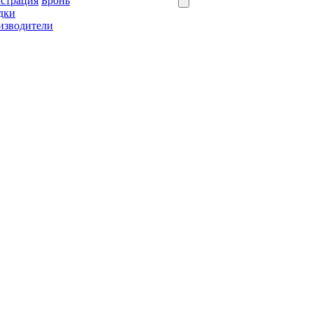
истрация
Бронь
дки
изводители