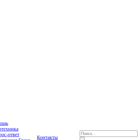
ощь
отехника
ос-ответ
Контакты