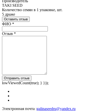
Производитель
TAKI SEED
Количество семян в 1 упаковке, шт.
5 драже
Оставить отзыв
Ваш отзыв был отправлен!
ФИО
*
Отзыв
*
Отправить отзыв
lowViewedCount(true); } }));
Электронная почта :
galinaseedru@yandex.ru