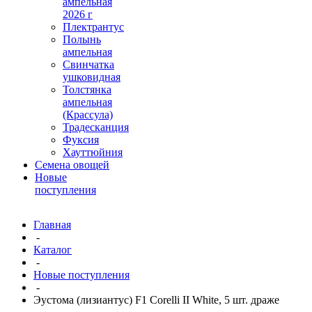
ампельная
2026 г
Плектрантус
Полынь
ампельная
Свинчатка
ушковидная
Толстянка
ампельная
(Крассула)
Традесканция
Фуксия
Хауттюйния
Семена овощей
Новые
поступления
Главная
-
Каталог
-
Новые поступления
-
Эустома (лизиантус) F1 Corelli II White, 5 шт. драже