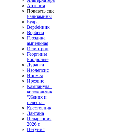
Альтернатера
Аптения
Показать еще
Бальзамины
Будра
Вербейник
Вербена
Гвоздика
ампельная
Гелиотроп
Георгины
Бордюные
Дуранта
Изолепсис
Ипомея
Ирезине
Кампанула -
колокольчик
"Жених и
невеста"
Крестовник
Лантана
Пеларгония
2026 г.
Петуния