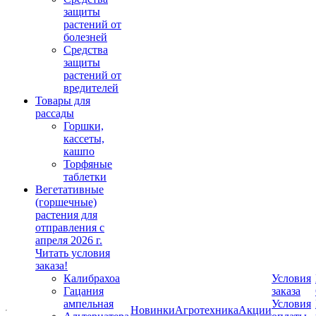
защиты
растений от
болезней
Средства
защиты
растений от
вредителей
Товары для
рассады
Горшки,
кассеты,
кашпо
Торфяные
таблетки
Вегетативные
(горшечные)
растения для
отправления с
апреля 2026 г.
Читать условия
заказа!
Калибрахоа
Условия
Гацания
заказа
ампельная
Условия
Новинки
Агротехника
Акции