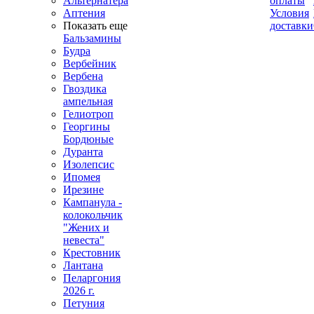
Альтернатера
оплаты
Аптения
Условия
Показать еще
доставки
Бальзамины
Будра
Вербейник
Вербена
Гвоздика
ампельная
Гелиотроп
Георгины
Бордюные
Дуранта
Изолепсис
Ипомея
Ирезине
Кампанула -
колокольчик
"Жених и
невеста"
Крестовник
Лантана
Пеларгония
2026 г.
Петуния