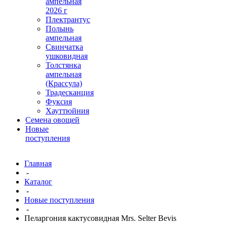
ампельная
2026 г
Плектрантус
Полынь
ампельная
Свинчатка
ушковидная
Толстянка
ампельная
(Крассула)
Традесканция
Фуксия
Хауттюйния
Семена овощей
Новые
поступления
Главная
-
Каталог
-
Новые поступления
-
Пеларгония кактусовидная Mrs. Selter Bevis