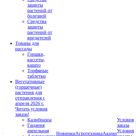
защиты
растений от
болезней
Средства
защиты
растений от
вредителей
Товары для
рассады
Горшки,
кассеты,
кашпо
Торфяные
таблетки
Вегетативные
(горшечные)
растения для
отправления с
апреля 2026 г.
Читать условия
заказа!
Калибрахоа
Условия
Гацания
заказа
ампельная
Условия
Новинки
Агротехника
Акции