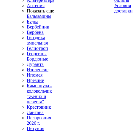
Альтернатера
оплаты
Аптения
Условия
Показать еще
доставки
Бальзамины
Будра
Вербейник
Вербена
Гвоздика
ампельная
Гелиотроп
Георгины
Бордюные
Дуранта
Изолепсис
Ипомея
Ирезине
Кампанула -
колокольчик
"Жених и
невеста"
Крестовник
Лантана
Пеларгония
2026 г.
Петуния