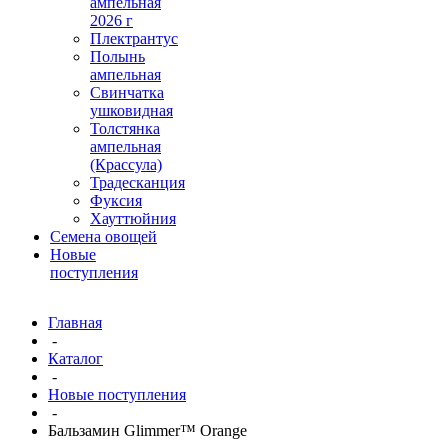
ампельная
2026 г
Плектрантус
Полынь
ампельная
Свинчатка
ушковидная
Толстянка
ампельная
(Крассула)
Традесканция
Фуксия
Хауттюйния
Семена овощей
Новые
поступления
Главная
-
Каталог
-
Новые поступления
-
Бальзамин Glimmer™ Orange