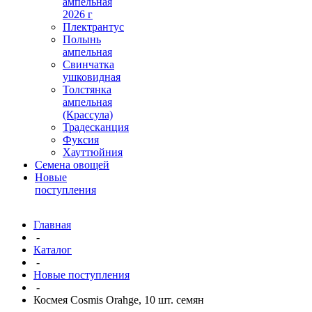
ампельная
2026 г
Плектрантус
Полынь
ампельная
Свинчатка
ушковидная
Толстянка
ампельная
(Крассула)
Традесканция
Фуксия
Хауттюйния
Семена овощей
Новые
поступления
Главная
-
Каталог
-
Новые поступления
-
Космея Cosmis Orahge, 10 шт. семян