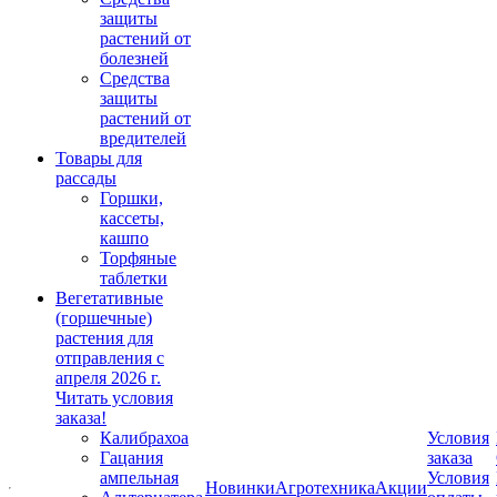
защиты
растений от
болезней
Средства
защиты
растений от
вредителей
Товары для
рассады
Горшки,
кассеты,
кашпо
Торфяные
таблетки
Вегетативные
(горшечные)
растения для
отправления с
апреля 2026 г.
Читать условия
заказа!
Калибрахоа
Условия
Гацания
заказа
ампельная
Условия
Новинки
Агротехника
Акции