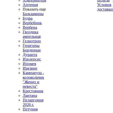
Альтернатера
оплаты
Аптения
Условия
Показать еще
доставки
Бальзамины
Будра
Вербейник
Вербена
Гвоздика
ампельная
Гелиотроп
Георгины
Бордюные
Дуранта
Изолепсис
Ипомея
Ирезине
Кампанула -
колокольчик
"Жених и
невеста"
Крестовник
Лантана
Пеларгония
2026 г.
Петуния