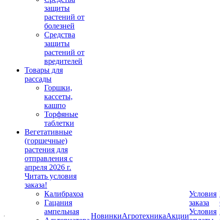
защиты
растений от
болезней
Средства
защиты
растений от
вредителей
Товары для
рассады
Горшки,
кассеты,
кашпо
Торфяные
таблетки
Вегетативные
(горшечные)
растения для
отправления с
апреля 2026 г.
Читать условия
заказа!
Калибрахоа
Условия
Гацания
заказа
ампельная
Условия
Новинки
Агротехника
Акции