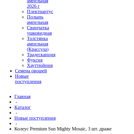
ампельная
2026 г
Плектрантус
Полынь
ампельная
Свинчатка
ушковидная
Толстянка
ампельная
(Крассула)
Традесканция
Фуксия
Хауттюйния
Семена овощей
Новые
поступления
Главная
-
Каталог
-
Новые поступления
-
Колеус Premium Sun Mighty Mosaic, 3 шт. драже