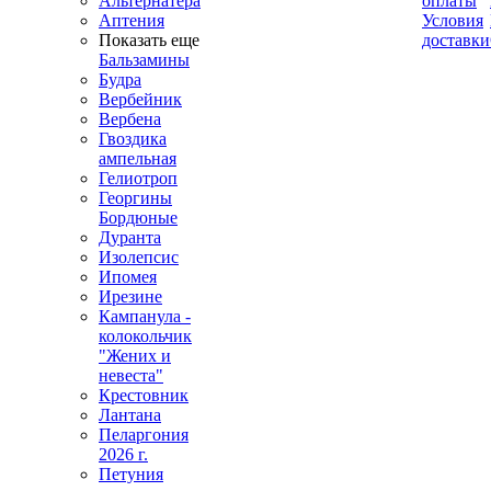
Альтернатера
оплаты
Аптения
Условия
Показать еще
доставки
Бальзамины
Будра
Вербейник
Вербена
Гвоздика
ампельная
Гелиотроп
Георгины
Бордюные
Дуранта
Изолепсис
Ипомея
Ирезине
Кампанула -
колокольчик
"Жених и
невеста"
Крестовник
Лантана
Пеларгония
2026 г.
Петуния