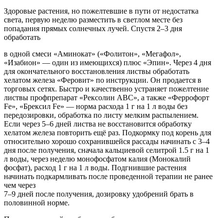
Здоровые растения, но пожелтевшие в пути от недостатка
света, первую неделю разместить в светлом месте без
попадания прямых солнечных лучей. Спустя 2–3 дня
обработать
в одной смеси «Аминокат» («Фолитон», «Мегафол»,
«Изабион» — один из имеющихся) плюс «Эпин». Через 4 дня
для окончательного восстановления листвы обработать
хелатом железа «Феровит» по инструкции. Он продается в
торговых сетях. Быстро и качественно устраняет пожелтение
листвы профпрепарат «Рексолин АВС», а также «Феррофорт
Fe», «Брексил Fе» — норма расхода 1 г на 1 л воды без
передозировки, обработка по листу мелким распылением.
Если через 5–6 дней листва не восстановится обработку
хелатом железа повторить ещё раз. Подкормку под корень для
относительно хорошо сохранившейся рассады начинать с 3–4
дня после получения, сначала кальциевой селитрой 1.5 г на 1
л воды, через неделю монофосфатом калия (Монокалий
фосфат), расход 1 г на 1 л воды. Подгнившие растения
начинать подкармливать после проведенной терапии не ранее
чем через
7–9 дней после получения, дозировку удобрений брать в
половинной норме.