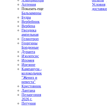
Альтернатера
оплаты
Аптения
Условия
Показать еще
доставки
Бальзамины
Будра
Вербейник
Вербена
Гвоздика
ампельная
Гелиотроп
Георгины
Бордюные
Дуранта
Изолепсис
Ипомея
Ирезине
Кампанула -
колокольчик
"Жених и
невеста"
Крестовник
Лантана
Пеларгония
2026 г.
Петуния