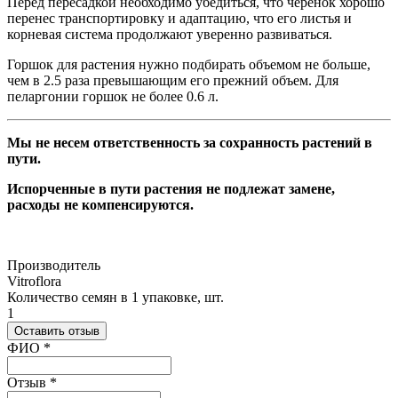
Перед пересадкой необходимо убедиться, что черенок хорошо
перенес транспортировку и адаптацию, что его листья и
корневая система продолжают уверенно развиваться.
Горшок для растения нужно подбирать объемом не больше,
чем в 2.5 раза превышающим его прежний объем. Для
пеларгонии горшок не более 0.6 л.
Мы не несем ответственность за сохранность растений в
пути.
Испорченные в пути растения не подлежат замене,
расходы не компенсируются.
Производитель
Vitroflora
Количество семян в 1 упаковке, шт.
1
Оставить отзыв
Ваш отзыв был отправлен!
ФИО
*
Отзыв
*