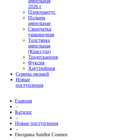
ампельная
2026 г
Плектрантус
Полынь
ампельная
Свинчатка
ушковидная
Толстянка
ампельная
(Крассула)
Традесканция
Фуксия
Хауттюйния
Семена овощей
Новые
поступления
Главная
-
Каталог
-
Новые поступления
-
Гвоздика Sunflor Cosmos