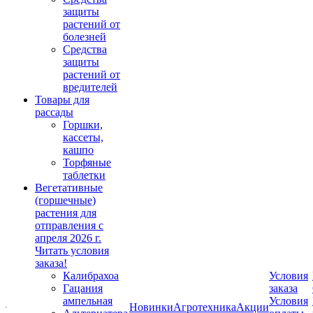
защиты
растений от
болезней
Средства
защиты
растений от
вредителей
Товары для
рассады
Горшки,
кассеты,
кашпо
Торфяные
таблетки
Вегетативные
(горшечные)
растения для
отправления с
апреля 2026 г.
Читать условия
заказа!
Калибрахоа
Условия
Гацания
заказа
ампельная
Условия
Новинки
Агротехника
Акции