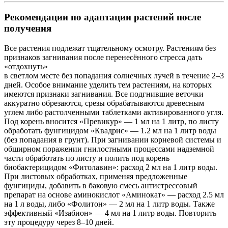
Рекомендации по адаптации растений после
получения
Все растения подлежат тщательному осмотру. Растениям без
признаков загнивания после перенесённого стресса дать
«отдохнуть»
в светлом месте без попадания солнечных лучей в течение 2–3
дней. Особое внимание уделить тем растениям, на которых
имеются признаки загнивания. Все подгнившие веточки
аккуратно обрезаются, срезы обрабатываются древесным
углем либо растолченными таблетками активированного угля.
Под корень вносится «Превикур» — 1 мл на 1 литр, по листу
обработать фунгицидом «Квадрис» — 1.2 мл на 1 литр воды
(без попадания в грунт). При загнивании корневой системы и
обширном поражении гнилостными процессами надземной
части обработать по листу и полить под корень
биобактерицидом «Фитолавин»: расход 2 мл на 1 литр воды.
При листовых обработках, применяя предложенные
фунгициды, добавить в баковую смесь антистрессовый
препарат на основе аминокислот «Аминокат» — расход 2.5 мл
на 1 л воды, либо «Фолитон» — 2 мл на 1 литр воды. Также
эффективный «Изабион» — 4 мл на 1 литр воды. Повторить
эту процедуру через 8–10 дней.