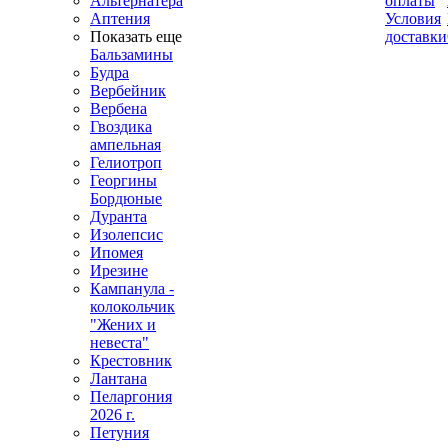
Альтернатера
оплаты
Аптения
Условия
Показать еще
доставки
Бальзамины
Будра
Вербейник
Вербена
Гвоздика
ампельная
Гелиотроп
Георгины
Бордюные
Дуранта
Изолепсис
Ипомея
Ирезине
Кампанула -
колокольчик
"Жених и
невеста"
Крестовник
Лантана
Пеларгония
2026 г.
Петуния