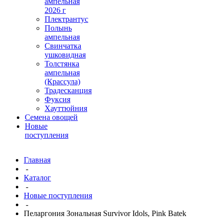
ампельная
2026 г
Плектрантус
Полынь
ампельная
Свинчатка
ушковидная
Толстянка
ампельная
(Крассула)
Традесканция
Фуксия
Хауттюйния
Семена овощей
Новые
поступления
Главная
-
Каталог
-
Новые поступления
-
Пеларгония Зональная Survivor Idols, Pink Batek