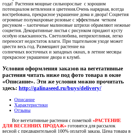
года! Растения мощные сильнорослые с хорошим
потенциалом ветвления и цветения.Очень нарядная, всегда
востребована, прекрасное украшение дома и двора! Соцветия
огромные полумахровые розовые с эффектным четким
рисунком – хаотичные малиновые штрихи обрамляют нежные
соцветия. Декоративные листья с рисунком придают кусту
особую изысканность. Светолюбива, неприхотливая, легко
переносит недостаток влаги. При тщательном уходе может
цвести весь год. Размещают растение на
солнечных восточных и западных окнах, в летние месяцы
прекрасное украшение двора и клумб.
Условия оформления заказов на вегетативные
растения читать ниже под фото товара в окне
«Описание». Эти же условия можно прочитать
здесь:
http://galinaseed.ru/buys/delivery/
Описание
Характеристики
Отзывы
Все вегетативные растения с пометкой
«РАСТЕНИЕ
ДЛЯ ВЕСЕННИХ ПРОДАЖ»
готовятся для рассылок
весной с предварительной 100% оплатой заказа. Цена товара в