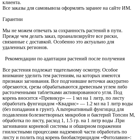
клиента.
Все заказы для самовывоза оформлять заранее на сайте ИМ.
Гарантии
Мы не можем отвечать за сохранность растений в пути.
Прежде чем делать заказ, проанализируйте все риски,
связанные с доставкой. Особенно это актуально для
удаленных регионов.
Рекомендации по адаптации растений после получения
Все растения подлежат тщательному осмотру. Особое
внимание уделить тем растениям, на которых имеются
признаки загнивания. Все подгнившие веточки аккуратно
обрезаются, срезы обрабатываются древесным углем либо
растолченными таблетками активированного угля. Под
корень вносится «Превикур» — 1 мл на 1 литр, по листу
обработать фунгицидом «Квадрис» — 1.2 мл на 1 литр воды
(без попадания в грунт). Альтернативный фунгицид для
подавления болезнетворных микробов и бактерий Топсин М,
обработка по листу, расход 1, 1.5 гр. на 1 литр воды .При
загнивании корневой системы и обширном поражении
гнилостными процессами надземной части обработать по
листу и полить под корень биобактерицидом «Фитолавин»: