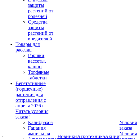
защиты
растений от
болезней
Средства
защиты
растений от
вредителей
Товары для
рассады
Горшки,
кассеты,
кашпо
Торфяные
таблетки
Вегетативные
(горшечные)
растения для
отправления с
апреля 2026 г.
Читать условия
заказа!
Калибрахоа
Условия
Гацания
заказа
ампельная
Условия
Новинки
Агротехника
Акции