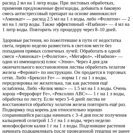
расход 2 мл на 1 литр воды. При листовых обработках,
применяя предложенные фунгициды, добавить в баковую
смесь антистрессовый препарат на основе аминокислот
«Амнокат» — расход 2.5 мл на 1 л воды, либо «Фолитон» — 2
мл на 1 литр воды. Также эффективный «Изабион» — 4 мл на
1 литр воды. Повторить эту процедуру через 8–10 дней.
Здоровые растения, но пожелтевшие в пути от недостатка
света, первую неделю разместить в светлом месте без
попадания прямых солнечных лучей. Обработать в одной
смеси «Аминокат» («Фолитон», «Мегафол», «Изабион» —
один из имеющихся) плюс «Эпин». Через 4 дня для
окончательного восстановления листвы обработать хелатом
железа «Феровит» по инструкции. Он продается в торговых
сетях. Либо «Брексил Fе» — норма 1 г на 1 л воды,
передозировка не желательна, так как растения ещё
ослаблены. Либо «Келик микс» — 1.5 мл на 1 л воды. Очень
хорош «Феррофорт Fe», «Рексолин АВС»— 1 г на 1 л воды,
обработка по листу. Если через 5–6 дней листва не
восстановится обработку хелатом железа повторить ещё раз.
Подкормку под корень для относительно хорошо
сохранившейся рассады начинать с 3–4 дня после получения
кальциевой селитрой 1.5 г на 1 л воды, через неделю
монофосфатом калия 1 г на 1 л воды. Подгнившие растения
начинать подкармливать после проведенной терапии не ранее