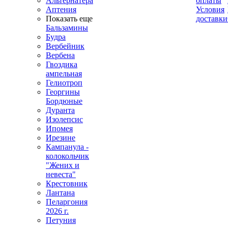
Альтернатера
оплаты
Аптения
Условия
Показать еще
доставки
Бальзамины
Будра
Вербейник
Вербена
Гвоздика
ампельная
Гелиотроп
Георгины
Бордюные
Дуранта
Изолепсис
Ипомея
Ирезине
Кампанула -
колокольчик
"Жених и
невеста"
Крестовник
Лантана
Пеларгония
2026 г.
Петуния