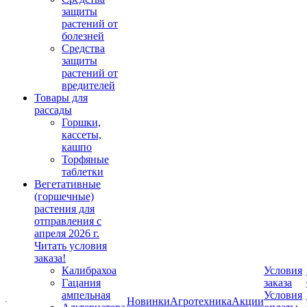
защиты
растений от
болезней
Средства
защиты
растений от
вредителей
Товары для
рассады
Горшки,
кассеты,
кашпо
Торфяные
таблетки
Вегетативные
(горшечные)
растения для
отправления с
апреля 2026 г.
Читать условия
заказа!
Калибрахоа
Условия
Гацания
заказа
ампельная
Условия
Новинки
Агротехника
Акции