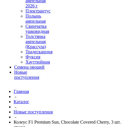
ампельная
2026 г
Плектрантус
Полынь
ампельная
Свинчатка
ушковидная
Толстянка
ампельная
(Крассула)
Традесканция
Фуксия
Хауттюйния
Семена овощей
Новые
поступления
Главная
-
Каталог
-
Новые поступления
-
Колеус F1 Premium Sun, Chocolate Covered Cherry, 3 шт.