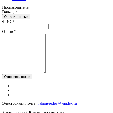
Производитель
Danziger
Оставить отзыв
Ваш отзыв был отправлен!
ФИО
*
Отзыв
*
Отправить отзыв
Электронная почта :
galinaseedru@yandex.ru
Адрес:
353560, Краснодарский край,