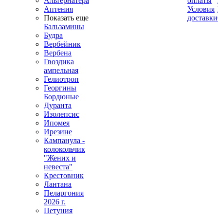
Альтернатера
оплаты
Аптения
Условия
Показать еще
доставки
Бальзамины
Будра
Вербейник
Вербена
Гвоздика
ампельная
Гелиотроп
Георгины
Бордюные
Дуранта
Изолепсис
Ипомея
Ирезине
Кампанула -
колокольчик
"Жених и
невеста"
Крестовник
Лантана
Пеларгония
2026 г.
Петуния