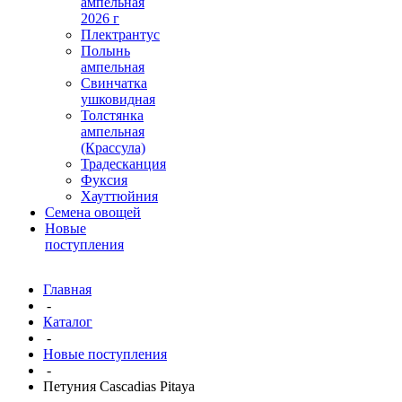
ампельная
2026 г
Плектрантус
Полынь
ампельная
Свинчатка
ушковидная
Толстянка
ампельная
(Крассула)
Традесканция
Фуксия
Хауттюйния
Семена овощей
Новые
поступления
Главная
-
Каталог
-
Новые поступления
-
Петуния Cascadias Pitaya