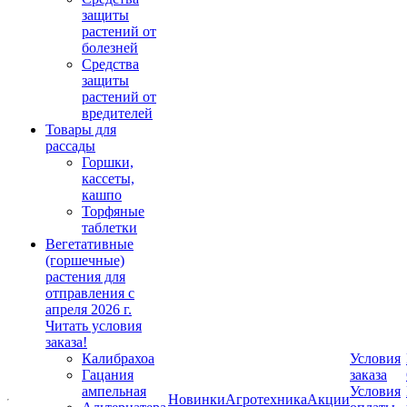
защиты
растений от
болезней
Средства
защиты
растений от
вредителей
Товары для
рассады
Горшки,
кассеты,
кашпо
Торфяные
таблетки
Вегетативные
(горшечные)
растения для
отправления с
апреля 2026 г.
Читать условия
заказа!
Калибрахоа
Условия
Гацания
заказа
ампельная
Условия
Новинки
Агротехника
Акции