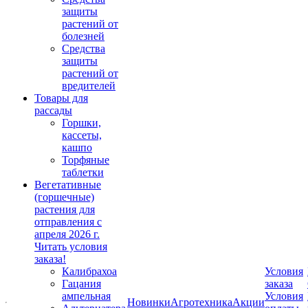
защиты
растений от
болезней
Средства
защиты
растений от
вредителей
Товары для
рассады
Горшки,
кассеты,
кашпо
Торфяные
таблетки
Вегетативные
(горшечные)
растения для
отправления с
апреля 2026 г.
Читать условия
заказа!
Калибрахоа
Условия
Гацания
заказа
ампельная
Условия
Новинки
Агротехника
Акции