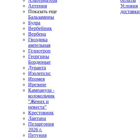
Альтернатера
оплаты
Аптения
Условия
Показать еще
доставки
Бальзамины
Будра
Вербейник
Вербена
Гвоздика
ампельная
Гелиотроп
Георгины
Бордюные
Дуранта
Изолепсис
Ипомея
Ирезине
Кампанула -
колокольчик
"Жених и
невеста"
Крестовник
Лантана
Пеларгония
2026 г.
Петуния