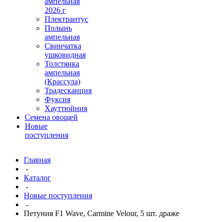
ампельная
2026 г
Плектрантус
Полынь
ампельная
Свинчатка
ушковидная
Толстянка
ампельная
(Крассула)
Традесканция
Фуксия
Хауттюйния
Семена овощей
Новые
поступления
Главная
-
Каталог
-
Новые поступления
-
Петуния F1 Wave, Carmine Velour, 5 шт. драже