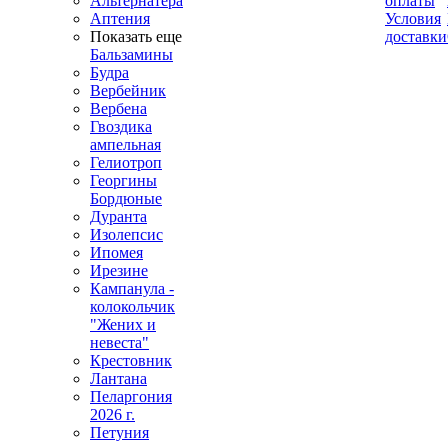
Альтернатера
оплаты
Аптения
Условия
Показать еще
доставки
Бальзамины
Будра
Вербейник
Вербена
Гвоздика
ампельная
Гелиотроп
Георгины
Бордюные
Дуранта
Изолепсис
Ипомея
Ирезине
Кампанула -
колокольчик
"Жених и
невеста"
Крестовник
Лантана
Пеларгония
2026 г.
Петуния