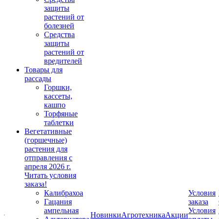
защиты
растений от
болезней
Средства
защиты
растений от
вредителей
Товары для
рассады
Горшки,
кассеты,
кашпо
Торфяные
таблетки
Вегетативные
(горшечные)
растения для
отправления с
апреля 2026 г.
Читать условия
заказа!
Калибрахоа
Условия
Гацания
заказа
ампельная
Условия
Новинки
Агротехника
Акции