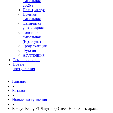
ампельная
2026 г
Плектрантус
Полынь
ампельная
Свинчатка
ушковидная
Толстянка
ампельная
(Крассула)
Традесканция
Фуксия
Хауттюйния
Семена овощей
Новые
поступления
Главная
-
Каталог
-
Новые поступления
-
Колеус Kong F1 Джуниор Green Halo, 3 шт. драже