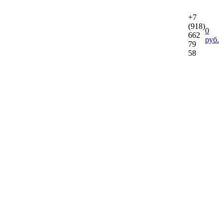
+7
(918)
0
662
руб.
79
58