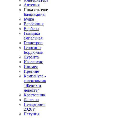
Альтернатера
Аптения
Показать еще
Бальзамины
Будра
Вербейник
Вербена
Гвоздика
ампельная
Гелиотроп
Георгины
Бордюные
Дуранта
Изолепсис
Ипомея
Ирезине
Кампанула -
колокольчик
"Жених и
невеста"
Крестовник
Лантана
Пеларгония
2026 г.
Петуния