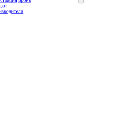
истрация
Бронь
дки
изводители