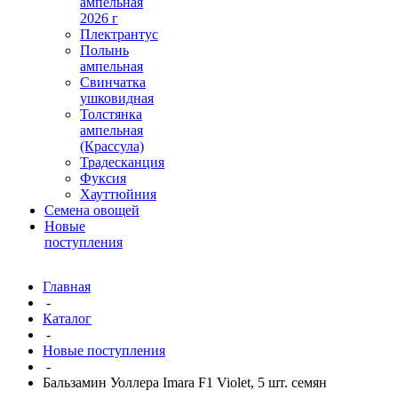
ампельная
2026 г
Плектрантус
Полынь
ампельная
Свинчатка
ушковидная
Толстянка
ампельная
(Крассула)
Традесканция
Фуксия
Хауттюйния
Семена овощей
Новые
поступления
Главная
-
Каталог
-
Новые поступления
-
Бальзамин Уоллера Imara F1 Violet, 5 шт. семян