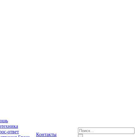
ощь
отехника
ос-ответ
Контакты