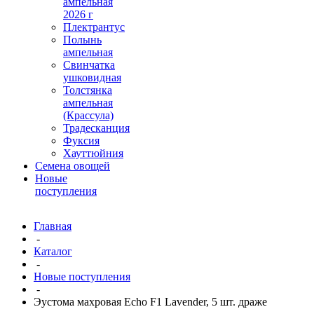
ампельная
2026 г
Плектрантус
Полынь
ампельная
Свинчатка
ушковидная
Толстянка
ампельная
(Крассула)
Традесканция
Фуксия
Хауттюйния
Семена овощей
Новые
поступления
Главная
-
Каталог
-
Новые поступления
-
Эустома махровая Echo F1 Lavender, 5 шт. драже