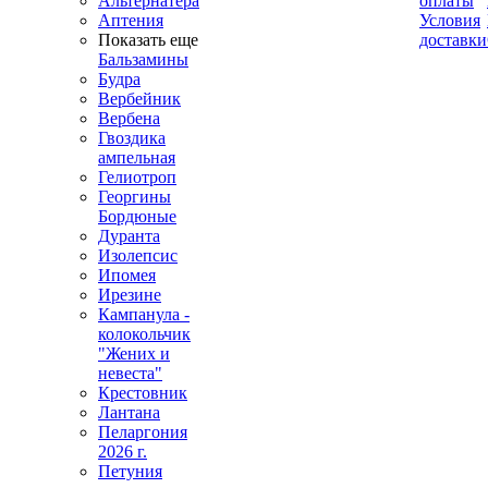
Альтернатера
оплаты
Аптения
Условия
Показать еще
доставки
Бальзамины
Будра
Вербейник
Вербена
Гвоздика
ампельная
Гелиотроп
Георгины
Бордюные
Дуранта
Изолепсис
Ипомея
Ирезине
Кампанула -
колокольчик
"Жених и
невеста"
Крестовник
Лантана
Пеларгония
2026 г.
Петуния