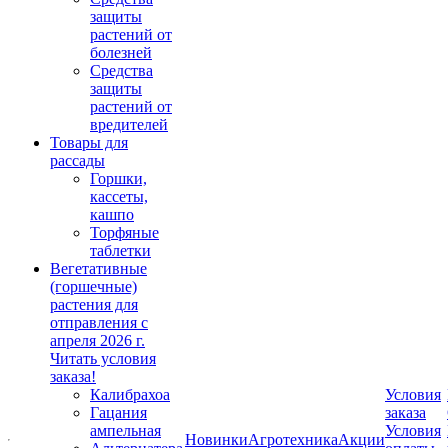
защиты
растений от
болезней
Средства
защиты
растений от
вредителей
Товары для
рассады
Горшки,
кассеты,
кашпо
Торфяные
таблетки
Вегетативные
(горшечные)
растения для
отправления с
апреля 2026 г.
Читать условия
заказа!
Калибрахоа
Условия
Гацания
заказа
ампельная
Условия
Новинки
Агротехника
Акции