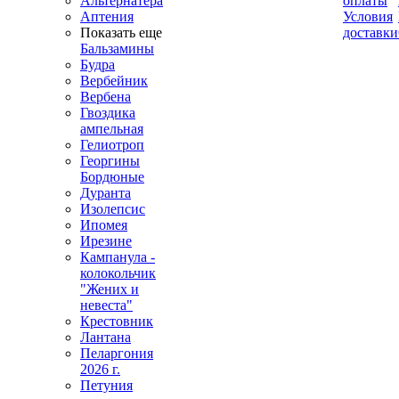
Альтернатера
оплаты
Аптения
Условия
Показать еще
доставки
Бальзамины
Будра
Вербейник
Вербена
Гвоздика
ампельная
Гелиотроп
Георгины
Бордюные
Дуранта
Изолепсис
Ипомея
Ирезине
Кампанула -
колокольчик
"Жених и
невеста"
Крестовник
Лантана
Пеларгония
2026 г.
Петуния