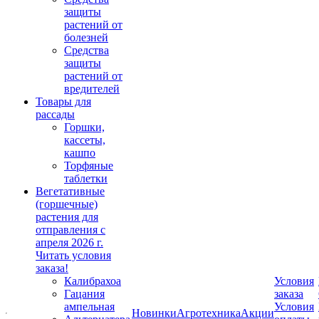
защиты
растений от
болезней
Средства
защиты
растений от
вредителей
Товары для
рассады
Горшки,
кассеты,
кашпо
Торфяные
таблетки
Вегетативные
(горшечные)
растения для
отправления с
апреля 2026 г.
Читать условия
заказа!
Калибрахоа
Условия
Гацания
заказа
ампельная
Условия
Новинки
Агротехника
Акции