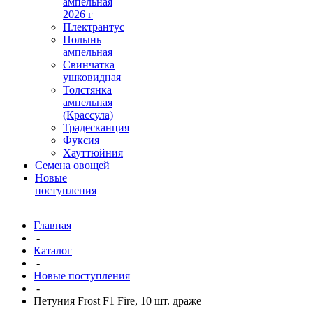
ампельная
2026 г
Плектрантус
Полынь
ампельная
Свинчатка
ушковидная
Толстянка
ампельная
(Крассула)
Традесканция
Фуксия
Хауттюйния
Семена овощей
Новые
поступления
Главная
-
Каталог
-
Новые поступления
-
Петуния Frost F1 Fire, 10 шт. драже