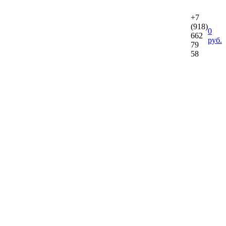
+7
(918)
0
662
руб.
79
58