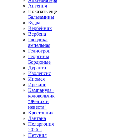
Альтернатера
Аптения
Показать еще
Бальзамины
Будра
Вербейник
Вербена
Гвоздика
ампельная
Гелиотроп
Георгины
Бордюные
Дуранта
Изолепсис
Ипомея
Ирезине
Кампанула -
колокольчик
"Жених и
невеста"
Крестовник
Лантана
Пеларгония
2026 г.
Петуния