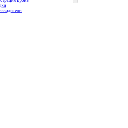
истрация
Бронь
дки
изводители