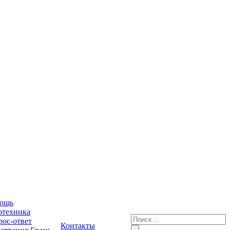
ощь
отехника
ос-ответ
Контакты