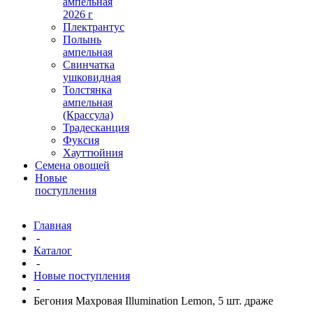
ампельная
2026 г
Плектрантус
Полынь
ампельная
Свинчатка
ушковидная
Толстянка
ампельная
(Крассула)
Традесканция
Фуксия
Хауттюйния
Семена овощей
Новые
поступления
Главная
-
Каталог
-
Новые поступления
-
Бегония Махровая Illumination Lemon, 5 шт. драже