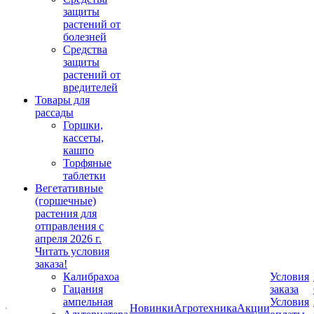
защиты
растений от
болезней
Средства
защиты
растений от
вредителей
Товары для
рассады
Горшки,
кассеты,
кашпо
Торфяные
таблетки
Вегетативные
(горшечные)
растения для
отправления с
апреля 2026 г.
Читать условия
заказа!
Калибрахоа
Условия
Гацания
заказа
ампельная
Условия
Новинки
Агротехника
Акции