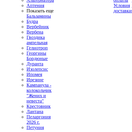
Альтернатера
оплаты
Аптения
Условия
Показать еще
доставки
Бальзамины
Будра
Вербейник
Вербена
Гвоздика
ампельная
Гелиотроп
Георгины
Бордюные
Дуранта
Изолепсис
Ипомея
Ирезине
Кампанула -
колокольчик
"Жених и
невеста"
Крестовник
Лантана
Пеларгония
2026 г.
Петуния