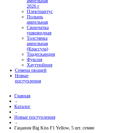
ампельная
2026 г
Плектрантус
Полынь
ампельная
Свинчатка
ушковидная
Толстянка
ампельная
(Крассула)
Традесканция
Фуксия
Хауттюйния
Семена овощей
Новые
поступления
Главная
-
Каталог
-
Новые поступления
-
Гацания Big Kiss F1 Yellow, 5 шт. семян