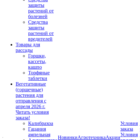
защиты
растений от
болезней
Средства
защиты
растений от
вредителей
Товары для
рассады
Горшки,
кассеты,
кашпо
Торфяные
таблетки
Вегетативные
(горшечные)
растения для
отправления с
апреля 2026 г.
Читать условия
заказа!
Калибрахоа
Условия
Гацания
заказа
ампельная
Условия
Новинки
Агротехника
Акции