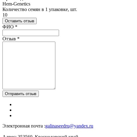
Hem-Genetics
Количество семян в 1 упаковке, шт.
10
Оставить отзыв
Ваш отзыв был отправлен!
ФИО
*
Отзыв
*
Отправить отзыв
Электронная почта :
galinaseedru@yandex.ru
Адрес:
353560, Краснодарский край,