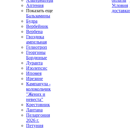
Альтернатера
оплаты
Аптения
Условия
Показать еще
доставки
Бальзамины
Будра
Вербейник
Вербена
Гвоздика
ампельная
Гелиотроп
Георгины
Бордюные
Дуранта
Изолепсис
Ипомея
Ирезине
Кампанула -
колокольчик
"Жених и
невеста"
Крестовник
Лантана
Пеларгония
2026 г.
Петуния