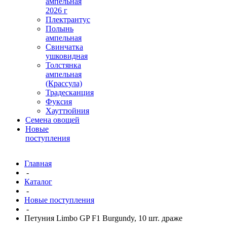
ампельная
2026 г
Плектрантус
Полынь
ампельная
Свинчатка
ушковидная
Толстянка
ампельная
(Крассула)
Традесканция
Фуксия
Хауттюйния
Семена овощей
Новые
поступления
Главная
-
Каталог
-
Новые поступления
-
Петуния Limbo GP F1 Burgundy, 10 шт. драже