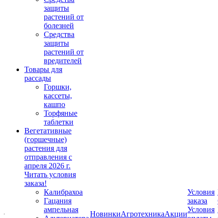
защиты
растений от
болезней
Средства
защиты
растений от
вредителей
Товары для
рассады
Горшки,
кассеты,
кашпо
Торфяные
таблетки
Вегетативные
(горшечные)
растения для
отправления с
апреля 2026 г.
Читать условия
заказа!
Калибрахоа
Условия
Гацания
заказа
ампельная
Условия
Новинки
Агротехника
Акции