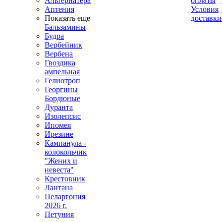
Альтернатера
оплаты
Аптения
Условия
Показать еще
доставки
Бальзамины
Будра
Вербейник
Вербена
Гвоздика
ампельная
Гелиотроп
Георгины
Бордюные
Дуранта
Изолепсис
Ипомея
Ирезине
Кампанула -
колокольчик
"Жених и
невеста"
Крестовник
Лантана
Пеларгония
2026 г.
Петуния