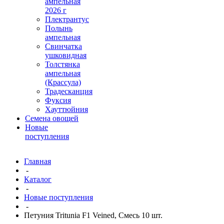
ампельная
2026 г
Плектрантус
Полынь
ампельная
Свинчатка
ушковидная
Толстянка
ампельная
(Крассула)
Традесканция
Фуксия
Хауттюйния
Семена овощей
Новые
поступления
Главная
-
Каталог
-
Новые поступления
-
Петуния Tritunia F1 Veined, Смесь 10 шт.